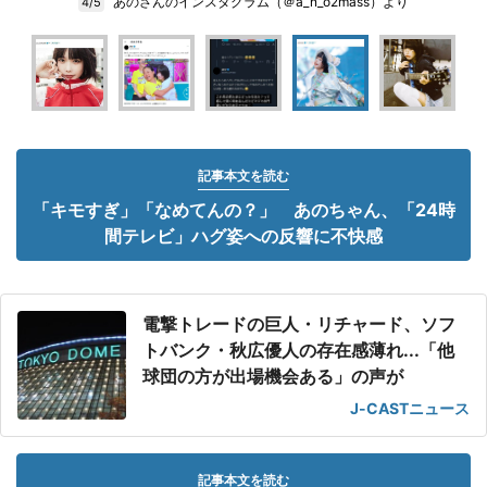
あのさんのインスタグラム（＠a_n_o2mass）より
4/5
記事本文を読む
「キモすぎ」「なめてんの？」 あのちゃん、「24時
間テレビ」ハグ姿への反響に不快感
電撃トレードの巨人・リチャード、ソフ
トバンク・秋広優人の存在感薄れ...「他
球団の方が出場機会ある」の声が
J-CASTニュース
記事本文を読む