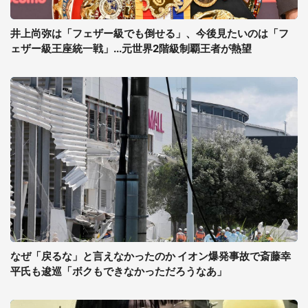
井上尚弥は「フェザー級でも倒せる」、今後見たいのは「フ
ェザー級王座統一戦」...元世界2階級制覇王者が熱望
なぜ「戻るな」と言えなかったのか イオン爆発事故で斎藤幸
平氏も逡巡「ボクもできなかっただろうなあ」