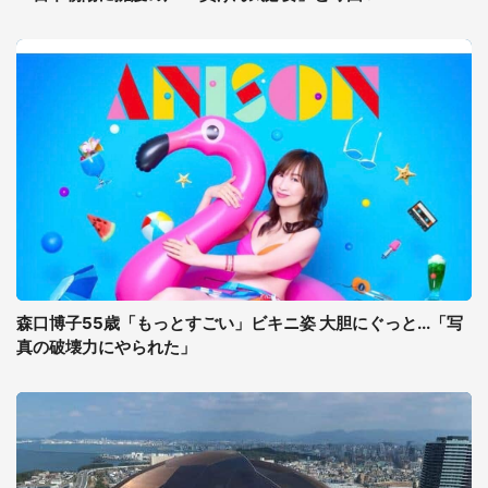
森口博子55歳「もっとすごい」ビキニ姿 大胆にぐっと...「写
真の破壊力にやられた」