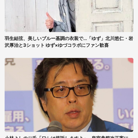
羽生結弦、美しいブルー基調の衣装で...「ゆず」北川悠仁・岩
沢厚治と3ショット ゆず×ゆづコラボにファン歓喜