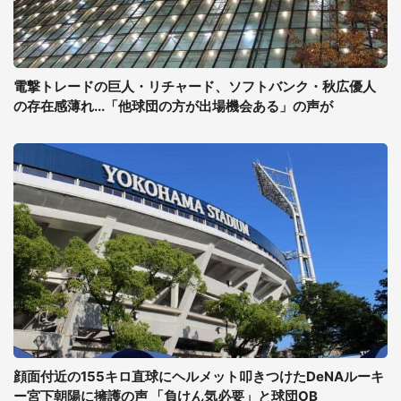
電撃トレードの巨人・リチャード、ソフトバンク・秋広優人
の存在感薄れ...「他球団の方が出場機会ある」の声が
顔面付近の155キロ直球にヘルメット叩きつけたDeNAルーキ
ー宮下朝陽に擁護の声 「負けん気必要」と球団OB