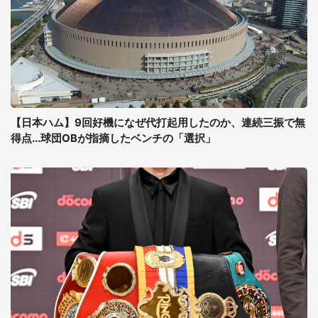
【日本ハム】9回好機になぜ代打起用したのか、連続三振で無
得点...球団OBが指摘したベンチの「選択」