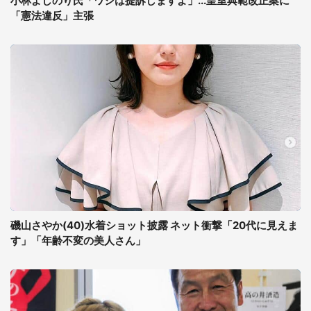
小林よしのり氏「ワシは提訴しますよ」...皇室典範改正案に
「憲法違反」主張
磯山さやか(40)水着ショット披露 ネット衝撃「20代に見えま
す」「年齢不変の美人さん」