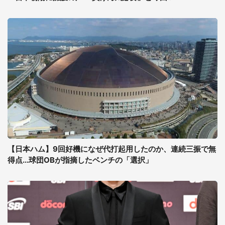
【日本ハム】9回好機になぜ代打起用したのか、連続三振で無
得点...球団OBが指摘したベンチの「選択」