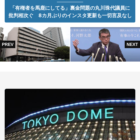
「有権者を馬鹿にしてる」裏金問題の丸川珠代議員に
批判相次ぐ 8カ月ぶりのインスタ更新も一切言及なし