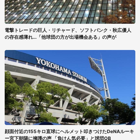
電撃トレードの巨人・リチャード、ソフトバンク・秋広優人
の存在感薄れ...「他球団の方が出場機会ある」の声が
顔面付近の155キロ直球にヘルメット叩きつけたDeNAルーキ
ー宮下朝陽に擁護の声 「負けん気必要」と球団OB