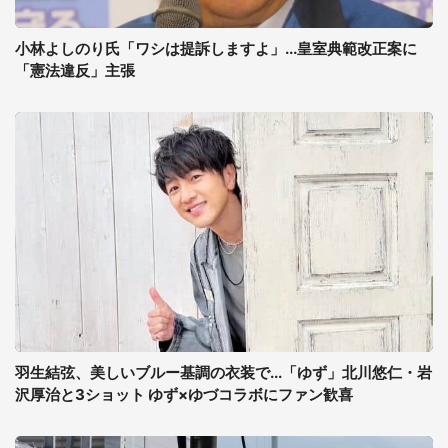
小林よしのり氏「ワシは提訴しますよ」...皇室典範改正案に
「憲法違反」主張
羽生結弦、美しいブルー基調の衣装で...「ゆず」北川悠仁・岩
沢厚治と3ショット ゆず×ゆづコラボにファン歓喜