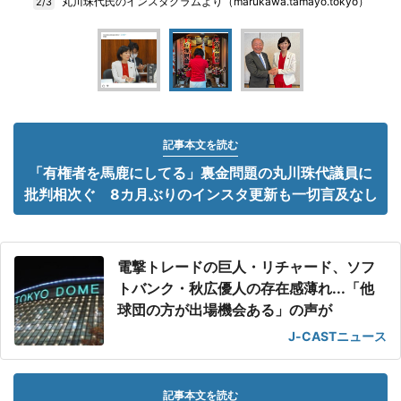
丸川珠代氏のインスタグラムより（marukawa.tamayo.tokyo）
2/3
記事本文を読む
「有権者を馬鹿にしてる」裏金問題の丸川珠代議員に
批判相次ぐ 8カ月ぶりのインスタ更新も一切言及なし
電撃トレードの巨人・リチャード、ソフ
トバンク・秋広優人の存在感薄れ...「他
球団の方が出場機会ある」の声が
J-CASTニュース
記事本文を読む