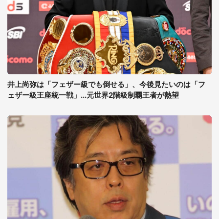
井上尚弥は「フェザー級でも倒せる」、今後見たいのは「フ
ェザー級王座統一戦」...元世界2階級制覇王者が熱望