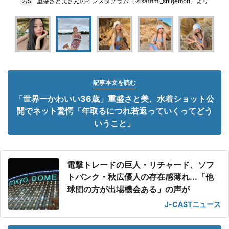
重盛さと美さんのインスタグラム（＠satomi_shigemori）より
2/5
記事本文を読む
「世界一かわいい36歳」重盛さと美、水着ショット公
開でネット驚愕「年取るにつれ若返っていくってどう
いうこと」
電撃トレードの巨人・リチャード、ソフ
トバンク・秋広優人の存在感薄れ...「他
球団の方が出場機会ある」の声が
J-CASTニュース