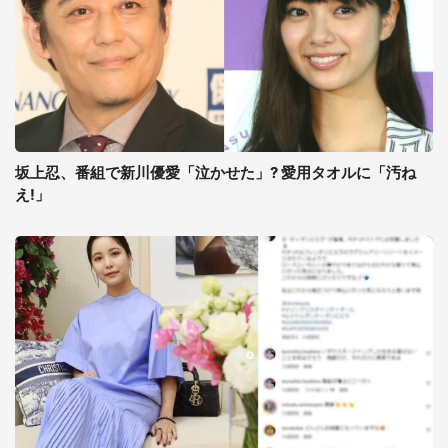
坂上忍、番組で新川優愛「泣かせた」? 愛用タオルに「汚ね
え!」