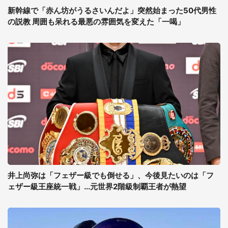
新幹線で「赤ん坊がうるさいんだよ」突然始まった50代男性
の説教 周囲も呆れる最悪の雰囲気を変えた「一喝」
井上尚弥は「フェザー級でも倒せる」、今後見たいのは「フ
ェザー級王座統一戦」...元世界2階級制覇王者が熱望