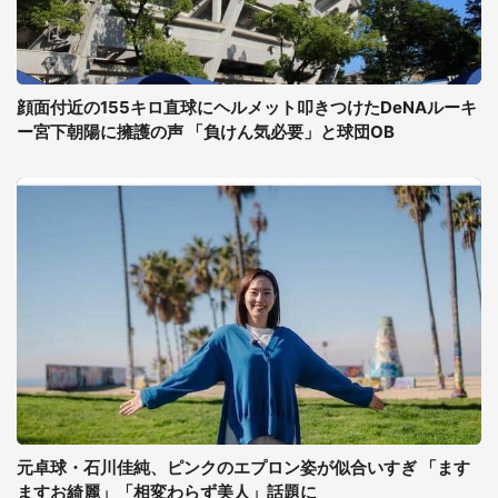
顔面付近の155キロ直球にヘルメット叩きつけたDeNAルーキ
ー宮下朝陽に擁護の声 「負けん気必要」と球団OB
元卓球・石川佳純、ピンクのエプロン姿が似合いすぎ 「ます
ますお綺麗」「相変わらず美人」話題に