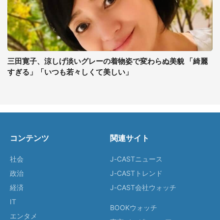
三田寛子、涼しげ淡いグレーの着物姿で変わらぬ美貌 「綺麗
すぎる」「いつも若々しくて美しい」
コンテンツ
関連サイト
社会
J-CASTニュース
政治
J-CASTトレンド
経済
J-CAST会社ウォッチ
IT
BOOKウォッチ
エンタメ