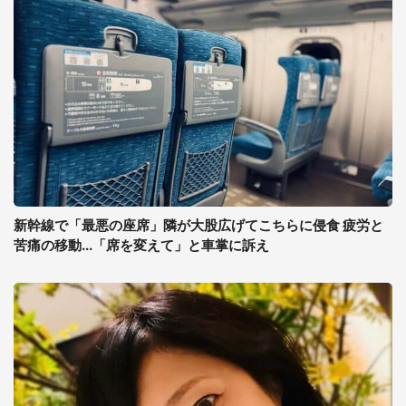
新幹線で「最悪の座席」隣が大股広げてこちらに侵食 疲労と
苦痛の移動...「席を変えて」と車掌に訴え