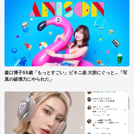
森口博子55歳「もっとすごい」ビキニ姿 大胆にぐっと...「写
真の破壊力にやられた」