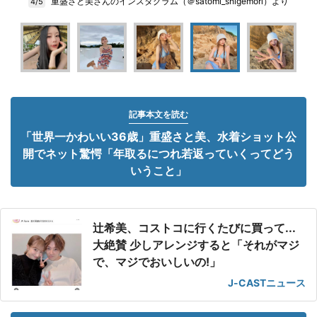
重盛さと美さんのインスタグラム（＠satomi_shigemori）より
4/5
記事本文を読む
「世界一かわいい36歳」重盛さと美、水着ショット公
開でネット驚愕「年取るにつれ若返っていくってどう
いうこと」
辻希美、コストコに行くたびに買って...
大絶賛 少しアレンジすると「それがマジ
で、マジでおいしいの!」
J-CASTニュース