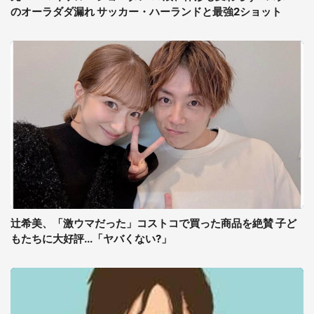
のオーラダダ漏れ サッカー・ハーランドと最強2ショット
辻希美、「激ウマだった」コストコで買った商品を絶賛 子ど
もたちに大好評...「ヤバくない?」