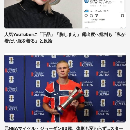
人気YouTuberに「下品」「胸しまえ」 露出度へ批判も「私が
着たい服を着る」と反論
元NBAマイケル・ジョーダン63歳、体形も変わらず...スター