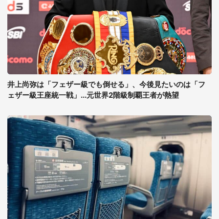
井上尚弥は「フェザー級でも倒せる」、今後見たいのは「フ
ェザー級王座統一戦」...元世界2階級制覇王者が熱望