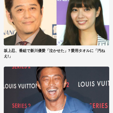
坂上忍、番組で新川優愛「泣かせた」? 愛用タオルに「汚ね
え!」