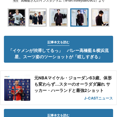
高橋藍さんのインスタグラム（＠ran.volleyball0902）より
4/5
記事本文を読む
「イケメンが渋滞してるっ」 バレー高橋藍＆横浜流
星、スーツ姿のツーショットが「眩しすぎる」
元NBAマイケル・ジョーダン63歳、体形
も変わらず...スターのオーラダダ漏れ サ
ッカー・ハーランドと最強2ショット
J-CASTニュース
記事本文を読む