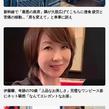
新幹線で「最悪の座席」隣が大股広げてこちらに侵食 疲労と
苦痛の移動...「席を変えて」と車掌に訴え
伊藤蘭、奇跡の70歳「上品なお美しさ」完璧なワンピース姿
にネット騒然「なんてエレガントなお姿」