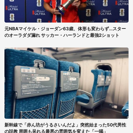
元NBAマイケル・ジョーダン63歳、体形も変わらず...スター
のオーラダダ漏れ サッカー・ハーランドと最強2ショット
新幹線で「赤ん坊がうるさいんだよ」突然始まった50代男性
の説教 周囲も呆れる最悪の雰囲気を変えた「一喝」