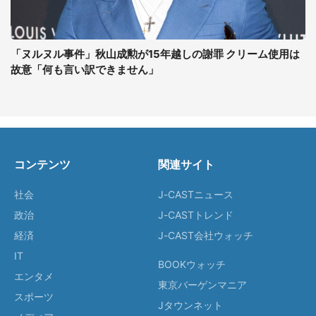
「ヌルヌル事件」秋山成勲が15年越しの謝罪 クリーム使用は
故意「何も言い訳できません」
コンテンツ
関連サイト
社会
J-CASTニュース
政治
J-CASTトレンド
経済
J-CAST会社ウォッチ
IT
BOOKウォッチ
エンタメ
東京バーゲンマニア
スポーツ
Jタウンネット