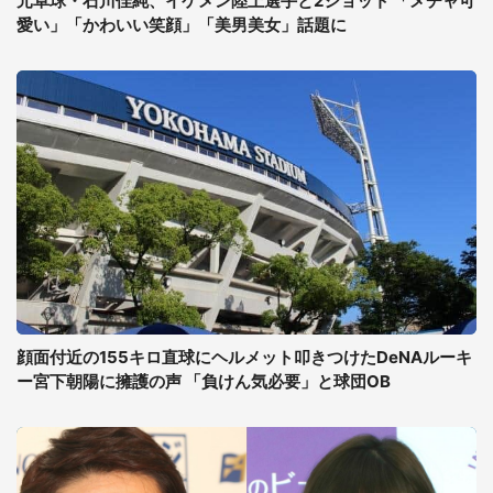
元卓球・石川佳純、イケメン陸上選手と2ショット 「メチャ可
愛い」「かわいい笑顔」「美男美女」話題に
顔面付近の155キロ直球にヘルメット叩きつけたDeNAルーキ
ー宮下朝陽に擁護の声 「負けん気必要」と球団OB