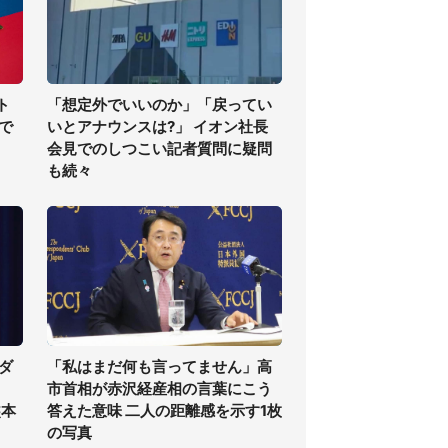
ト
「想定外でいいのか」「戻ってい
で
いとアナウンスは?」 イオン社長
会見でのしつこい記者質問に疑問
も続々
ダ
「私はまだ何も言ってません」高
市首相が赤沢経産相の言葉にこう
熊本
答えた意味 二人の距離感を示す1枚
の写真