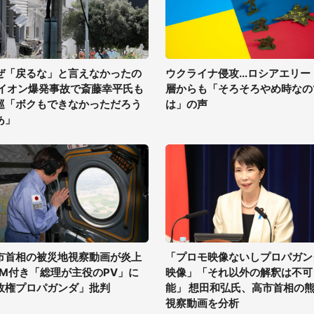
ぜ「戻るな」と言えなかったの
ウクライナ侵攻...ロシアエリー
 イオン爆発事故で斎藤幸平氏も
層からも「そろそろやめ時なの
巡「ボクもできなかっただろう
は」の声
あ」
市首相の被災地視察動画が炎上
「プロモ映像ないしプロパガン
GM付き「総理が主役のPV」に
映像」「それ以外の解釈は不可
政権プロパガンダ」批判
能」 想田和弘氏、高市首相の
視察動画を分析