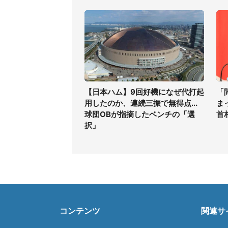
【日本ハム】9回好機になぜ代打起
「
用したのか、連続三振で無得点...
ま
球団OBが指摘したベンチの「選
首
択」
コンテンツ
関連サ