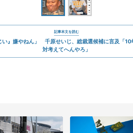
記事本文を読む
じい』嫌やねん」 千原せいじ、総裁選候補に言及「10
対考えてへんやろ」