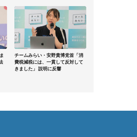
ま
チームみらい・安野貴博党首「消
法
費税減税には、一貫して反対して
きました」 説明に反響