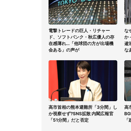
電撃トレードの巨人・リチャー
な
ド、ソフトバンク・秋広優人の存
か
在感薄れ...「他球団の方が出場機
逡
会ある」の声が
な
高市首相の熊本避難所「3分間」し
高
か視察せず?SNS拡散 内閣広報官
B
「51分間」だと否定
「