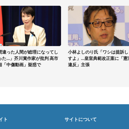
間違った人間が総理になってし
小林よしのり氏「ワシは提訴し
った...」芥川賞作家が批判 高市
すよ」...皇室典範改正案に「憲
相「中傷動画」疑惑で
違反」主張
イト
サイトについて