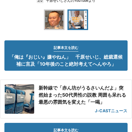
千原せいじさんのYouTubeより
2/2
記事本文を読む
「俺は『おじい』嫌やねん」 千原せいじ、総裁選候
補に言及「10年後のこと絶対考えてへんやろ」
新幹線で「赤ん坊がうるさいんだよ」突
然始まった50代男性の説教 周囲も呆れる
最悪の雰囲気を変えた「一喝」
J-CASTニュース
記事本文を読む