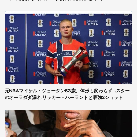
元NBAマイケル・ジョーダン63歳、体形も変わらず...スター
のオーラダダ漏れ サッカー・ハーランドと最強2ショット