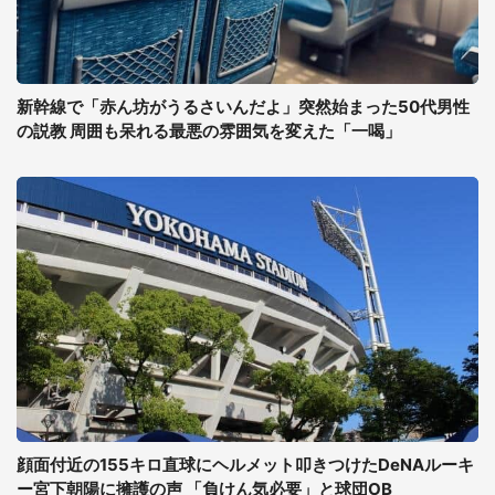
新幹線で「赤ん坊がうるさいんだよ」突然始まった50代男性
の説教 周囲も呆れる最悪の雰囲気を変えた「一喝」
顔面付近の155キロ直球にヘルメット叩きつけたDeNAルーキ
ー宮下朝陽に擁護の声 「負けん気必要」と球団OB