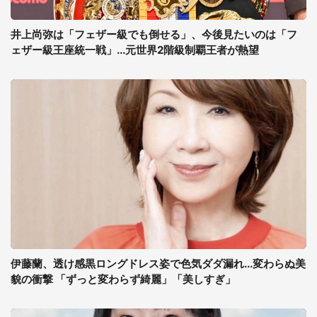
井上尚弥は「フェザー級でも倒せる」、今後見たいのは「フ
ェザー級王座統一戦」...元世界2階級制覇王者が熱望
伊藤蘭、透け感黒ロングドレス姿で色気ダダ漏れ...変わらぬ美
貌の衝撃 「ずっと変わらず綺麗」「美しすぎ」