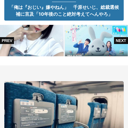
「俺は『おじい』嫌やねん」 千原せいじ、総裁選候
補に言及「10年後のこと絶対考えてへんやろ」