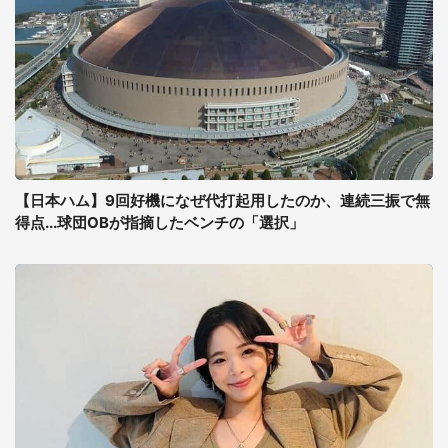
【日本ハム】9回好機になぜ代打起用したのか、連続三振で無
得点...球団OBが指摘したベンチの「選択」