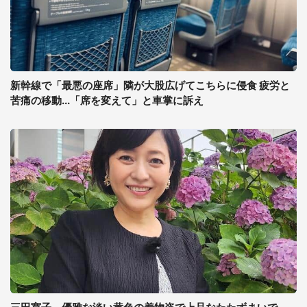
新幹線で「最悪の座席」隣が大股広げてこちらに侵食 疲労と
苦痛の移動...「席を変えて」と車掌に訴え