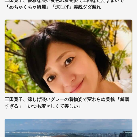
三田寛子、優雅な淡い黄色の着物姿で上品なたたずまいで
「めちゃくちゃ綺麗」「涼しげ」美貌ダダ漏れ
三田寛子、涼しげ淡いグレーの着物姿で変わらぬ美貌 「綺麗
すぎる」「いつも若々しくて美しい」