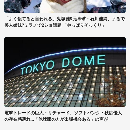
「よく似てると言われる」鬼塚雅&元卓球・石川佳純、まるで
美人姉妹?ミラノで2ショ話題 「やっぱりそっくり」
電撃トレードの巨人・リチャード、ソフトバンク・秋広優人
の存在感薄れ...「他球団の方が出場機会ある」の声が