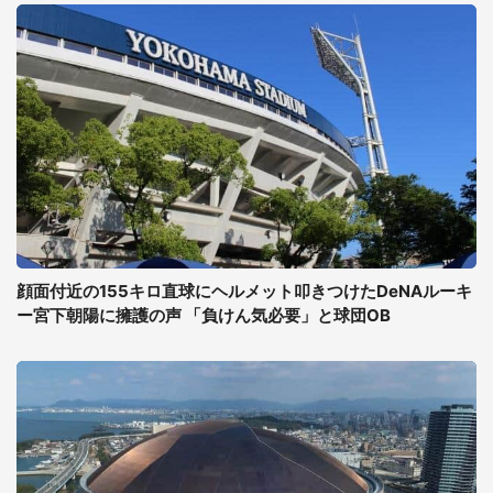
顔面付近の155キロ直球にヘルメット叩きつけたDeNAルーキ
ー宮下朝陽に擁護の声 「負けん気必要」と球団OB