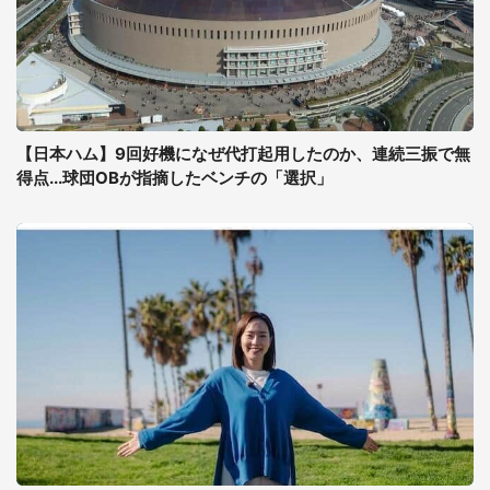
【日本ハム】9回好機になぜ代打起用したのか、連続三振で無
得点...球団OBが指摘したベンチの「選択」