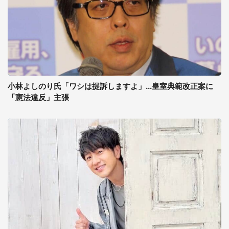
小林よしのり氏「ワシは提訴しますよ」...皇室典範改正案に
「憲法違反」主張