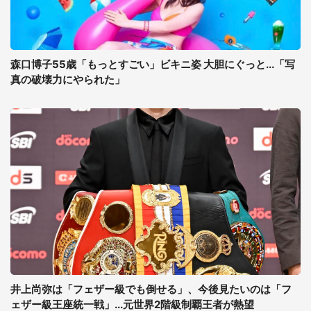
森口博子55歳「もっとすごい」ビキニ姿 大胆にぐっと...「写
真の破壊力にやられた」
井上尚弥は「フェザー級でも倒せる」、今後見たいのは「フ
ェザー級王座統一戦」...元世界2階級制覇王者が熱望