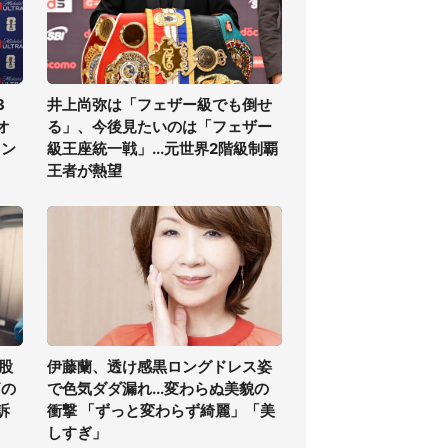
3
井上尚弥は「フェザー級でも倒せ
オ
る」、今後見たいのは「フェザー
ラン
級王座統一戦」...元世界2階級制覇
王者が熱望
股
伊藤蘭、透け感黒ロングドレス姿
痛の
で色気ダダ漏れ...変わらぬ美貌の
訴
衝撃 「ずっと変わらず綺麗」「美
しすぎ」