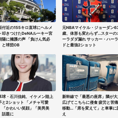
面付近の155キロ直球にヘルメ
元NBAマイケル・ジョーダン6
ト叩きつけたDeNAルーキー宮
歳、体形も変わらず...スターの
朝陽に擁護の声 「負けん気必
ーラダダ漏れ サッカー・ハー
」と球団OB
ドと最強2ショット
卓球・石川佳純、イケメン陸上
新幹線で「最悪の座席」隣が大
手と2ショット 「メチャ可愛
広げてこちらに侵食 疲労と苦
」「かわいい笑顔」「美男美
移動...「席を変えて」と車掌に
」話題に
え