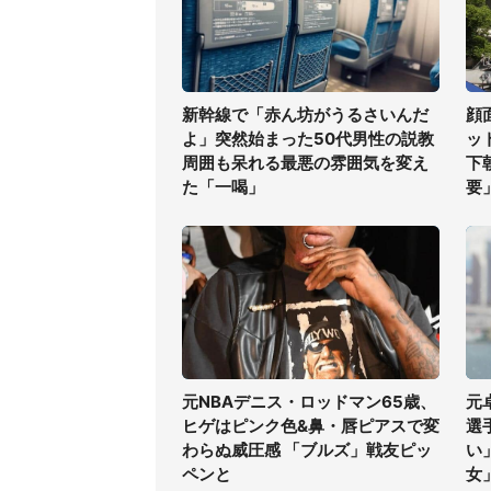
新幹線で「赤ん坊がうるさいんだ
顔
よ」突然始まった50代男性の説教
ッ
周囲も呆れる最悪の雰囲気を変え
下
た「一喝」
要
元NBAデニス・ロッドマン65歳、
元
ヒゲはピンク色&鼻・唇ピアスで変
選
わらぬ威圧感 「ブルズ」戦友ピッ
い
ペンと
女