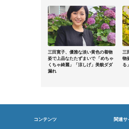
三田寛子、優雅な淡い黄色の着物
三
姿で上品なたたずまいで 「めちゃ
物
くちゃ綺麗」「涼しげ」美貌ダダ
る
漏れ
コンテンツ
関連サ