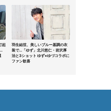
打起
羽生結弦、美しいブルー基調の衣
.
装で...「ゆず」北川悠仁・岩沢厚
選
治と3ショット ゆず×ゆづコラボに
ファン歓喜