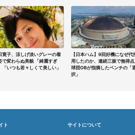
田寛子、涼しげ淡いグレーの着
【日本ハム】9回好機になぜ代
姿で変わらぬ美貌 「綺麗すぎ
用したのか、連続三振で無得点..
」「いつも若々しくて美しい」
球団OBが指摘したベンチの「
択」
イト
サイトについて