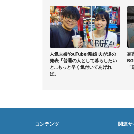
人気夫婦YouTuber離婚 夫が涙の
高
発表「普通の人として暮らしたい
B
と...もっと早く気付いてあげれ
「
ば」
コンテンツ
関連サ