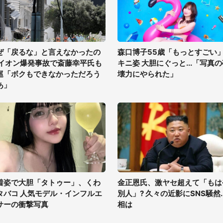
ぜ「戻るな」と言えなかったの
森口博子55歳「もっとすごい
 イオン爆発事故で斎藤幸平氏も
キニ姿 大胆にぐっと...「写真
巡「ボクもできなかっただろう
壊力にやられた」
あ」
着姿で大胆「タトゥー」、くわ
金正恩氏、激ヤセ超えて「もは
タバコ 人気モデル・インフルエ
別人」? 久々の近影にSNS騒然..
サーの衝撃写真
相は