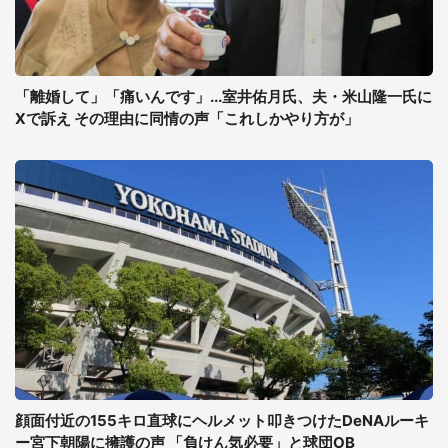
「離婚して」「痛いんです」...室井佑月氏、夫・米山隆一氏に
Xで訴え その理由に同情の声「これしかやり方が」
顔面付近の155キロ直球にヘルメット叩きつけたDeNAルーキ
ー宮下朝陽に擁護の声 「負けん気必要」と球団OB