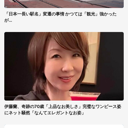
「日本一長い駅名」変遷の事情 かつては「観光」強かった
が...
伊藤蘭、奇跡の70歳「上品なお美しさ」完璧なワンピース姿
にネット騒然「なんてエレガントなお姿」