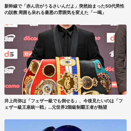
新幹線で「赤ん坊がうるさいんだよ」突然始まった50代男性
の説教 周囲も呆れる最悪の雰囲気を変えた「一喝」
井上尚弥は「フェザー級でも倒せる」、今後見たいのは「フ
ェザー級王座統一戦」...元世界2階級制覇王者が熱望