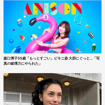
森口博子55歳「もっとすごい」ビキニ姿 大胆にぐっと...「写
真の破壊力にやられた」