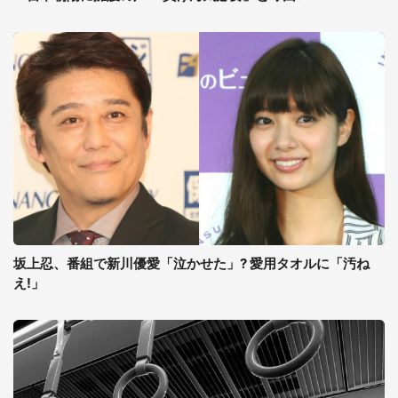
坂上忍、番組で新川優愛「泣かせた」? 愛用タオルに「汚ね
え!」