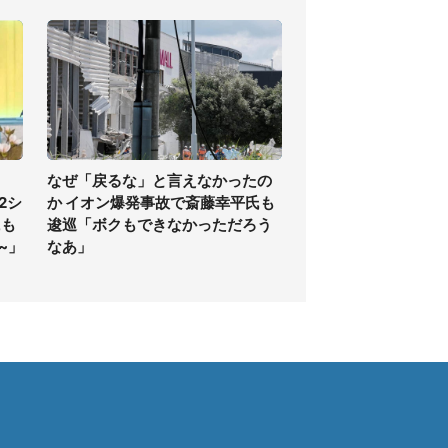
なぜ「戻るな」と言えなかったの
2シ
か イオン爆発事故で斎藤幸平氏も
にも
逡巡「ボクもできなかっただろう
~」
なあ」