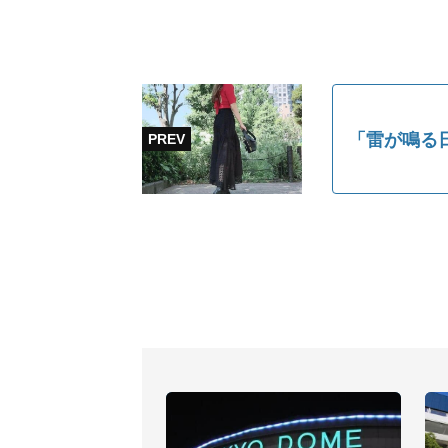
「雷が鳴る