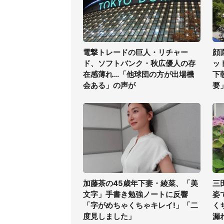
電撃トレードの巨人・リチャー
顔
ド、ソフトバンク・秋広優人の存
ッ
在感薄れ...「他球団の方が出場機
下
会ある」の声が
要
加藤茶の45歳年下妻・綾菜、「美
三
文字」手書き勉強ノートに反響
姿
「字がめちゃくちゃキレイ!」「二
く
度見しました」
漏