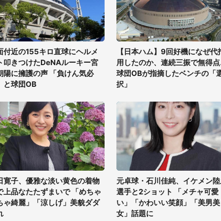
面付近の155キロ直球にヘルメ
【日本ハム】9回好機になぜ代
ト叩きつけたDeNAルーキー宮
用したのか、連続三振で無得点..
朝陽に擁護の声 「負けん気必
球団OBが指摘したベンチの「
」と球団OB
択」
田寛子、優雅な淡い黄色の着物
元卓球・石川佳純、イケメン陸
で上品なたたずまいで 「めちゃ
選手と2ショット 「メチャ可愛
ちゃ綺麗」「涼しげ」美貌ダダ
い」「かわいい笑顔」「美男美
れ
女」話題に