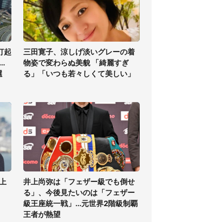
打起
三田寛子、涼しげ淡いグレーの着
.
物姿で変わらぬ美貌 「綺麗すぎ
選
る」「いつも若々しくて美しい」
上
井上尚弥は「フェザー級でも倒せ
る」、今後見たいのは「フェザー
級王座統一戦」...元世界2階級制覇
王者が熱望