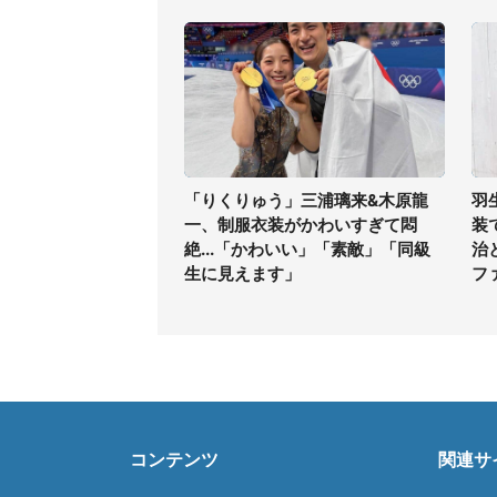
「りくりゅう」三浦璃来&木原龍
羽
一、制服衣装がかわいすぎて悶
装
絶...「かわいい」「素敵」「同級
治
生に見えます」
フ
コンテンツ
関連サ