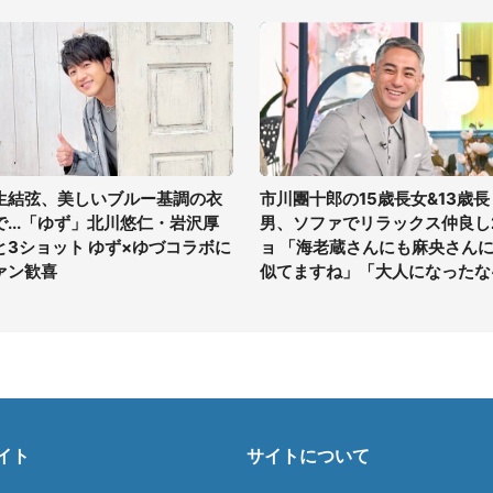
生結弦、美しいブルー基調の衣
市川團十郎の15歳長女&13歳長
で...「ゆず」北川悠仁・岩沢厚
男、ソファでリラックス仲良し
と3ショット ゆず×ゆづコラボに
ョ 「海老蔵さんにも麻央さん
ァン歓喜
似てますね」「大人になったな
イト
サイトについて