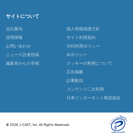
サイトについて
会社案内
個人情報保護方針
採用情報
サイト利用規約
お問い合わせ
SNS利用ポリシー
ニュース読者投稿
AIポリシー
編集長からの手紙
クッキーの利用について
広告掲載
記事配信
コンテンツ二次利用
日本インターネット報道協会
© 2026 J-CAST, Inc. All Rights Reserved.