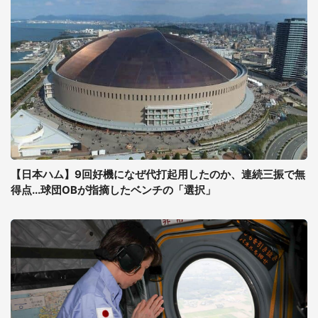
【日本ハム】9回好機になぜ代打起用したのか、連続三振で無
得点...球団OBが指摘したベンチの「選択」