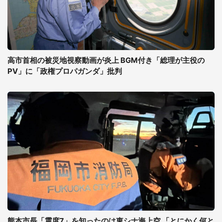
高市首相の被災地視察動画が炎上 BGM付き「総理が主役の
PV」に「政権プロパガンダ」批判
熊本市長「震度7」を知ったのは東シナ海上空 「とにかく何と