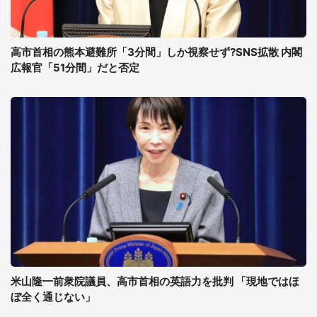
高市首相の熊本避難所「3分間」しか視察せず?SNS拡散 内閣
広報官「51分間」だと否定
米山隆一前衆院議員、高市首相の英語力を批判 「現地ではほ
ぼ全く通じない」