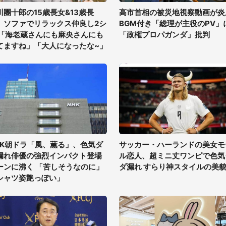
川團十郎の15歳長女&13歳長
高市首相の被災地視察動画が炎
、ソファでリラックス仲良し2シ
BGM付き「総理が主役のPV」
 「海老蔵さんにも麻央さんにも
「政権プロパガンダ」批判
てますね」「大人になったな~」
HK朝ドラ「風、薫る」、色気ダ
サッカー・ハーランドの美女モ
漏れ俳優の強烈インパクト登場
ル恋人、超ミニ丈ワンピで色気
ーンに沸く 「苦しそうなのに」
ダ漏れ すらり神スタイルの美
シャツ姿艶っぽい」