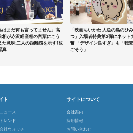
私はまだ何も言ってません」高
「映画ちいかわ 人魚の島のひ
首相が赤沢経産相の言葉にこう
つ」入場者特典第2弾にネット
えた意味 二人の距離感を示す1枚
奮 「デザイン良すぎ」も「転
写真
ごそう」
イト
サイトについて
Tニュース
会社案内
Tトレンド
採用情報
ST会社ウォッチ
お問い合わせ