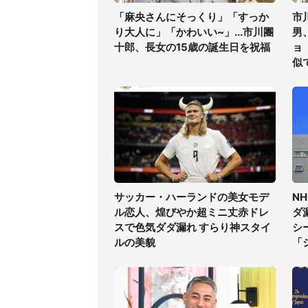
「麻央さんにそっくり」「すっか
市
り大人に」「かわいい~」...市川團
男
十郎、長女の15歳の誕生日を祝福
ョ
似
サッカー・ハーランドの美女モデ
N
ル恋人、煌びやか超ミニ丈赤ドレ
ダ
スで色気ダダ漏れ すらり神スタイ
シ
ルの美貌
「