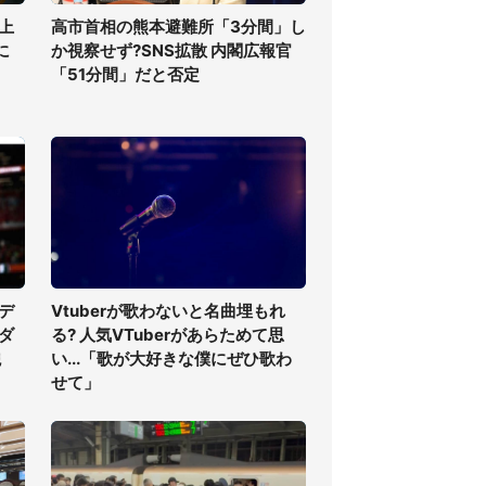
上
高市首相の熊本避難所「3分間」し
に
か視察せず?SNS拡散 内閣広報官
「51分間」だと否定
デ
Vtuberが歌わないと名曲埋もれ
ダ
る? 人気VTuberがあらためて思
貌
い...「歌が大好きな僕にぜひ歌わ
せて」