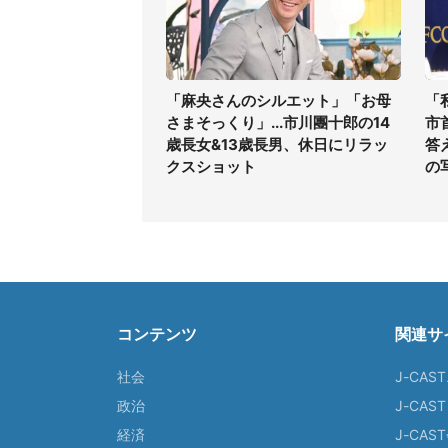
「麻央さんのシルエット」「お母
「
さまそっくり」...市川團十郎の14
市
歳長女&13歳長男、休日にリラッ
答
クスショット
の
コンテンツ
関連サ
社会
J-CAS
政治
J-CAS
経済
J-CA