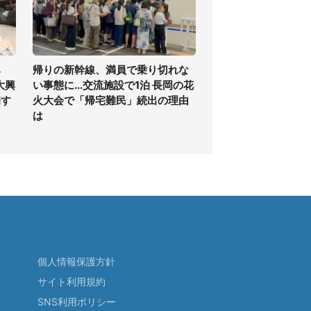
み
帰りの新幹線、満員で乗り切れな
大興
い事態に...交流施設で1泊 長岡の花
売す
火大会で「帰宅難民」続出の理由
は
個人情報保護方針
サイト利用規約
SNS利用ポリシー