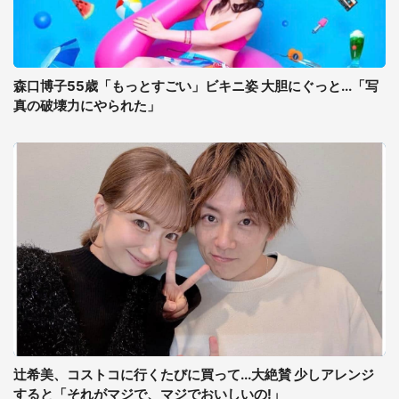
森口博子55歳「もっとすごい」ビキニ姿 大胆にぐっと...「写
真の破壊力にやられた」
辻希美、コストコに行くたびに買って...大絶賛 少しアレンジ
すると「それがマジで、マジでおいしいの!」