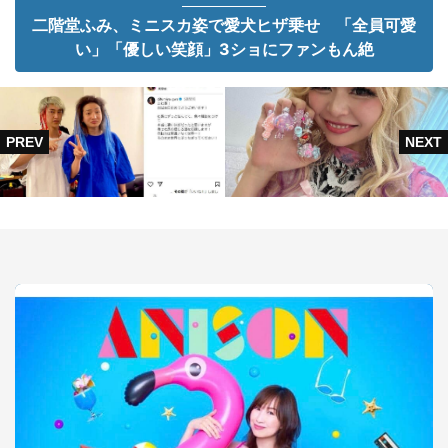
二階堂ふみ、ミニスカ姿で愛犬ヒザ乗せ 「全員可愛
い」「優しい笑顔」3ショにファンもん絶