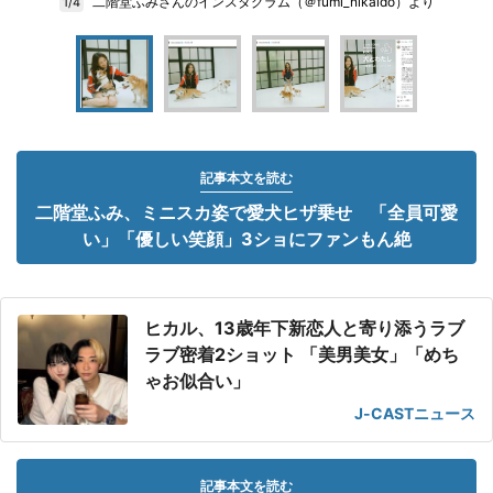
二階堂ふみさんのインスタグラム（＠fumi_nikaido）より
1/4
記事本文を読む
二階堂ふみ、ミニスカ姿で愛犬ヒザ乗せ 「全員可愛
い」「優しい笑顔」3ショにファンもん絶
ヒカル、13歳年下新恋人と寄り添うラブ
ラブ密着2ショット 「美男美女」「めち
ゃお似合い」
J-CASTニュース
記事本文を読む