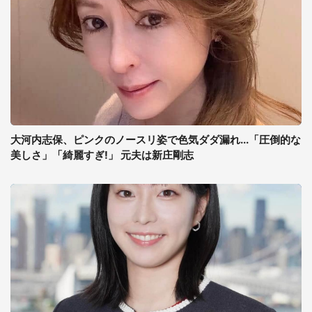
大河内志保、ピンクのノースリ姿で色気ダダ漏れ...「圧倒的な
美しさ」「綺麗すぎ!」 元夫は新庄剛志