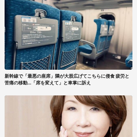
新幹線で「最悪の座席」隣が大股広げてこちらに侵食 疲労と
苦痛の移動...「席を変えて」と車掌に訴え