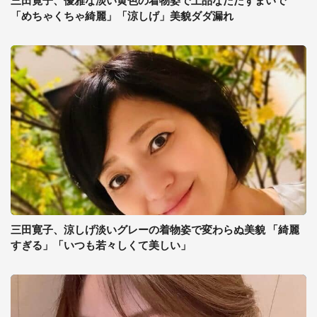
三田寛子、優雅な淡い黄色の着物姿で上品なたたずまいで
「めちゃくちゃ綺麗」「涼しげ」美貌ダダ漏れ
三田寛子、涼しげ淡いグレーの着物姿で変わらぬ美貌 「綺麗
すぎる」「いつも若々しくて美しい」