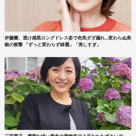
伊藤蘭、透け感黒ロングドレス姿で色気ダダ漏れ...変わらぬ美
貌の衝撃 「ずっと変わらず綺麗」「美しすぎ」