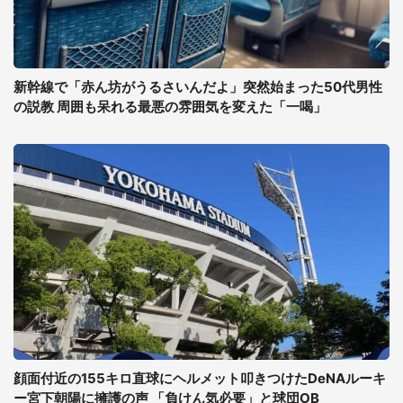
新幹線で「赤ん坊がうるさいんだよ」突然始まった50代男性
の説教 周囲も呆れる最悪の雰囲気を変えた「一喝」
顔面付近の155キロ直球にヘルメット叩きつけたDeNAルーキ
ー宮下朝陽に擁護の声 「負けん気必要」と球団OB