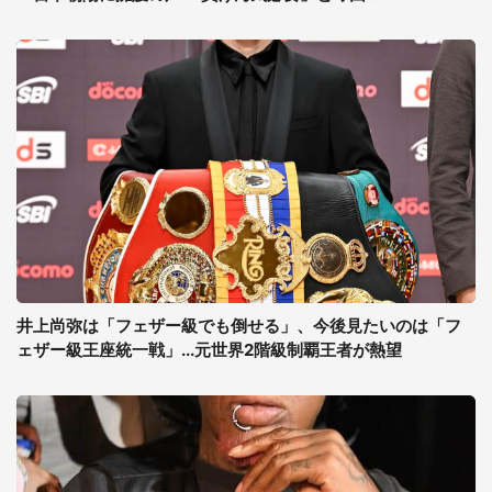
井上尚弥は「フェザー級でも倒せる」、今後見たいのは「フ
ェザー級王座統一戦」...元世界2階級制覇王者が熱望