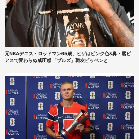
元NBAデニス・ロッドマン65歳、ヒゲはピンク色&鼻・唇ピ
アスで変わらぬ威圧感 「ブルズ」戦友ピッペンと