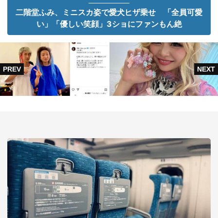
二階堂ふみ、ミニスカ姿で愛犬ヒザ乗せ 「全員可愛
い」「優しい笑顔」3ショにファンもん絶