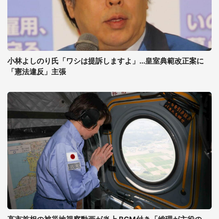
小林よしのり氏「ワシは提訴しますよ」...皇室典範改正案に
「憲法違反」主張