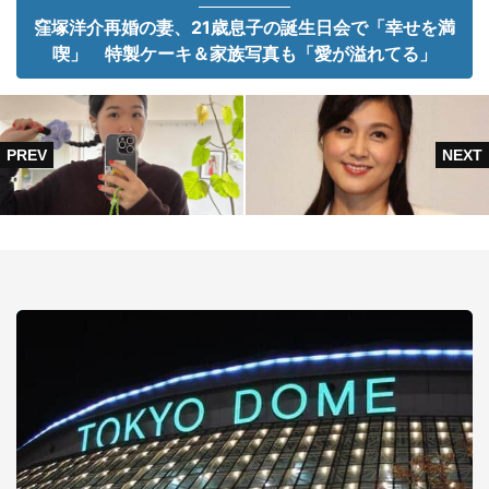
窪塚洋介再婚の妻、21歳息子の誕生日会で「幸せを満
喫」 特製ケーキ＆家族写真も「愛が溢れてる」