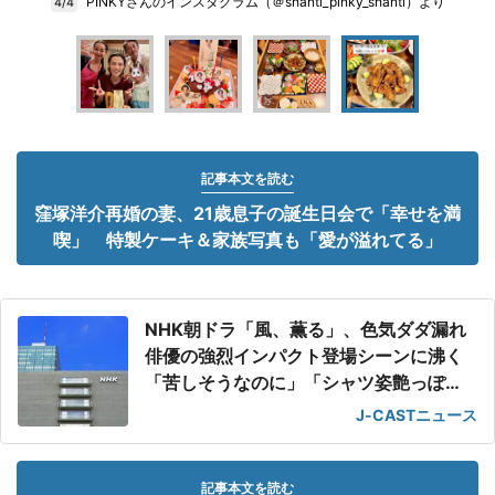
PINKYさんのインスタグラム（＠shanti_pinky_shanti）より
4/4
記事本文を読む
窪塚洋介再婚の妻、21歳息子の誕生日会で「幸せを満
喫」 特製ケーキ＆家族写真も「愛が溢れてる」
NHK朝ドラ「風、薫る」、色気ダダ漏れ
俳優の強烈インパクト登場シーンに沸く
「苦しそうなのに」「シャツ姿艶っぽ
い」
J-CASTニュース
記事本文を読む