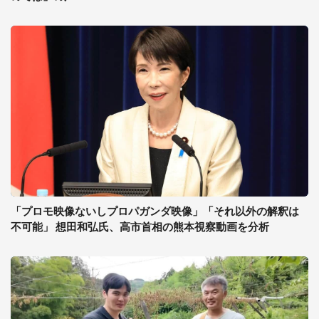
「プロモ映像ないしプロパガンダ映像」「それ以外の解釈は
不可能」 想田和弘氏、高市首相の熊本視察動画を分析