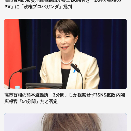
高市首相の被災地視察動画が炎上 BGM付き「総理が主役の
PV」に「政権プロパガンダ」批判
高市首相の熊本避難所「3分間」しか視察せず?SNS拡散 内閣
広報官「51分間」だと否定