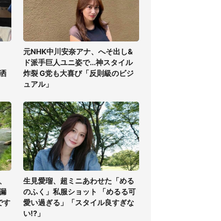
元NHK中川安奈アナ、へそ出し&
ド派手巨人ユニ姿で...神スタイル
洒
炸裂 G党も大喜び「反則級のビジ
ュアル」
、
生見愛瑠、超ミニあわせた「める
漏
のふく」私服ショット 「めるる可
です
愛い過ぎる」「スタイル良すぎな
い!?」