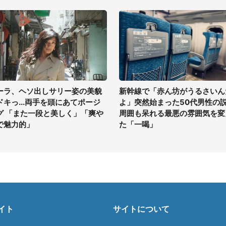
ーラ、ヘソ出しサリー姿の美貌
新幹線で「赤ん坊がうるさいん
ドキっ...両手を頭にあてポージ
よ」突然始まった50代男性の
グ 「また一段と美しく」「爽や
周囲も呆れる最悪の雰囲気を変
で魅力的」
た「一喝」
イト
サイトについて