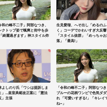
令和の峰不二子」阿部なつき、
生見愛瑠、へそ出し「めるのふ
ンクトップ姿で颯爽と街中を歩
く」コーデでかわいすぎ大反響
 「綺麗過ぎます」神スタイル炸
「スタイル抜群」「めっちゃお
落」「最高!」
林よしのり氏「ワシは提訴しま
「令和の峰不二子」阿部なつき
よ」...皇室典範改正案に「憲法
ブルーの花柄ワンピで色気ダダ
反」主張
れ 「可愛いすぎる!」「キレイ
ね~」