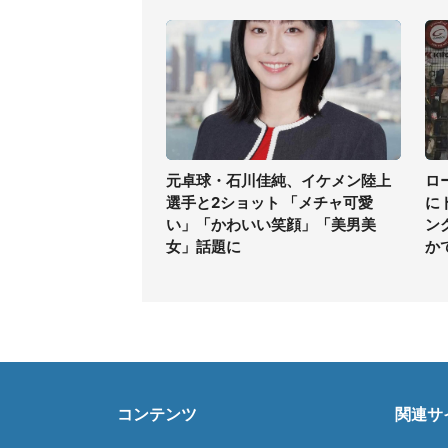
元卓球・石川佳純、イケメン陸上
ロ
選手と2ショット 「メチャ可愛
に
い」「かわいい笑顔」「美男美
ン
女」話題に
か
コンテンツ
関連サ