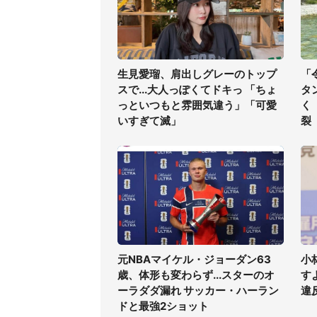
生見愛瑠、肩出しグレーのトップ
「
スで...大人っぽくてドキっ 「ちょ
タ
っといつもと雰囲気違う」「可愛
く
いすぎて滅」
裂
元NBAマイケル・ジョーダン63
小
歳、体形も変わらず...スターのオ
す
ーラダダ漏れ サッカー・ハーラン
違
ドと最強2ショット