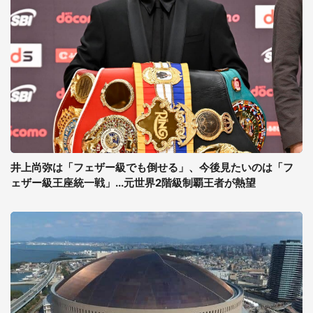
井上尚弥は「フェザー級でも倒せる」、今後見たいのは「フ
ェザー級王座統一戦」...元世界2階級制覇王者が熱望