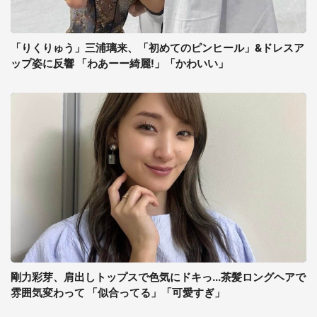
「りくりゅう」三浦璃来、「初めてのピンヒール」&ドレスア
ップ姿に反響 「わあーー綺麗!」「かわいい」
剛力彩芽、肩出しトップスで色気にドキっ...茶髪ロングヘアで
雰囲気変わって 「似合ってる」「可愛すぎ」