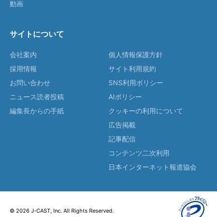
動画
サイトについて
会社案内
個人情報保護方針
採用情報
サイト利用規約
お問い合わせ
SNS利用ポリシー
ニュース読者投稿
AIポリシー
編集長からの手紙
クッキーの利用について
広告掲載
記事配信
コンテンツ二次利用
日本インターネット報道協会
© 2026 J-CAST, Inc. All Rights Reserved.