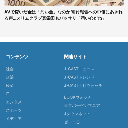
AVで稼いだ金は「汚い金」なのか 寄付報告への中傷にあきれ
る声...スリムクラブ真栄田もバッサリ「汚い心だね」
コンテンツ
関連サイト
社会
J-CASTニュース
政治
J-CASTトレンド
経済
J-CAST会社ウォッチ
IT
BOOKウォッチ
エンタメ
東京バーゲンマニア
スポーツ
Jタウンネット
メディア
ゼロまる