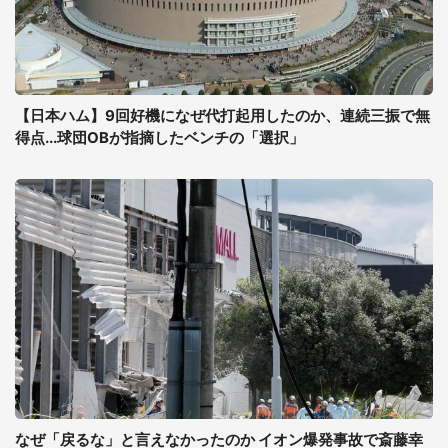
【日本ハム】9回好機になぜ代打起用したのか、連続三振で無
得点...球団OBが指摘したベンチの「選択」
なぜ「戻るな」と言えなかったのか イオン爆発事故で斎藤幸