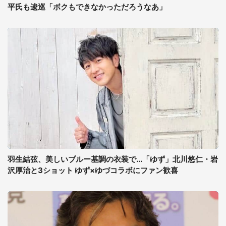
平氏も逡巡「ボクもできなかっただろうなあ」
羽生結弦、美しいブルー基調の衣装で...「ゆず」北川悠仁・岩
沢厚治と3ショット ゆず×ゆづコラボにファン歓喜