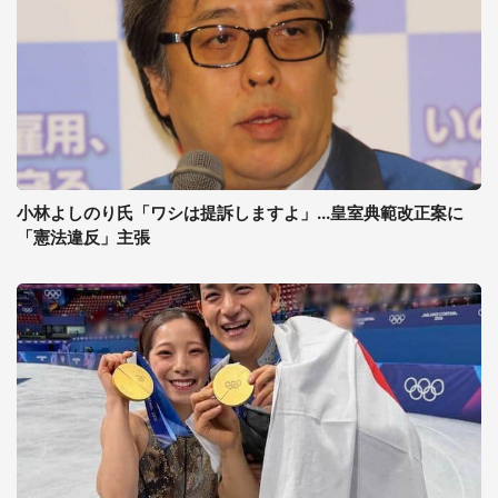
小林よしのり氏「ワシは提訴しますよ」...皇室典範改正案に
「憲法違反」主張