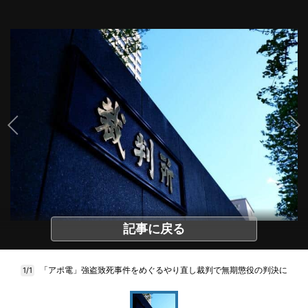
記事に戻る
「アポ電」強盗致死事件をめぐるやり直し裁判で無期懲役の判決に
1/1