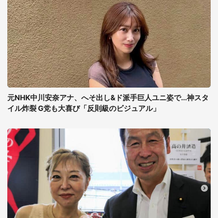
元NHK中川安奈アナ、へそ出し&ド派手巨人ユニ姿で...神スタ
イル炸裂 G党も大喜び「反則級のビジュアル」