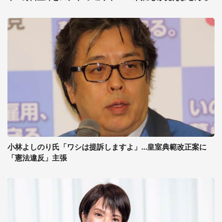
小林よしのり氏「ワシは提訴しますよ」...皇室典範改正案に
「憲法違反」主張