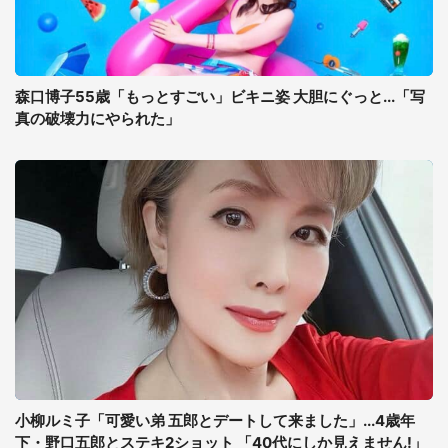
森口博子55歳「もっとすごい」ビキニ姿 大胆にぐっと...「写
真の破壊力にやられた」
小柳ルミ子「可愛い弟 五郎とデートして来ました」...4歳年
下・野口五郎とステキ2ショット 「40代にしか見えません!」