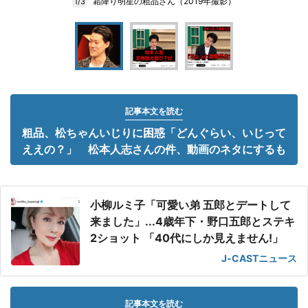
霜降り明星の粗品さん（2019年撮影）
1/3
記事本文を読む
粗品、松ちゃんいじりに困惑「どんぐらい、いじって
ええの？」 松本人志さんの件、動画のネタにするも
小柳ルミ子「可愛い弟 五郎とデートして
来ました」...4歳年下・野口五郎とステキ
2ショット 「40代にしか見えません!」
J-CASTニュース
記事本文を読む