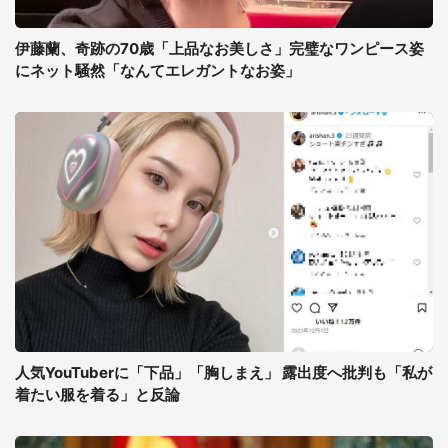
伊藤蘭、奇跡の70歳「上品なお美しさ」完璧なワンピース姿
にネット騒然「なんてエレガントなお姿」
人気YouTuberに「下品」「胸しまえ」 露出度へ批判も「私が
着たい服を着る」と反論