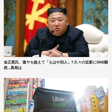
金正恩氏、激ヤセ超えて「もはや別人」? 久々の近影にSNS騒
然...真相は