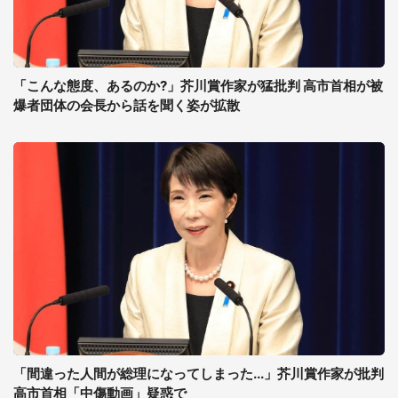
「こんな態度、あるのか?」芥川賞作家が猛批判 高市首相が被
爆者団体の会長から話を聞く姿が拡散
「間違った人間が総理になってしまった...」芥川賞作家が批判
高市首相「中傷動画」疑惑で