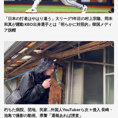
「日本の打者はやはり違う」大リーグ1年目の村上宗隆、岡本
和真が躍動 KBO出身選手とは「明らかに対照的」韓国メディ
ア脱帽
朽ちた病院、団地、民家...外国人YouTuberら次々侵入 長崎・
池島で撮影の動画、県警「通報あれば捜査」