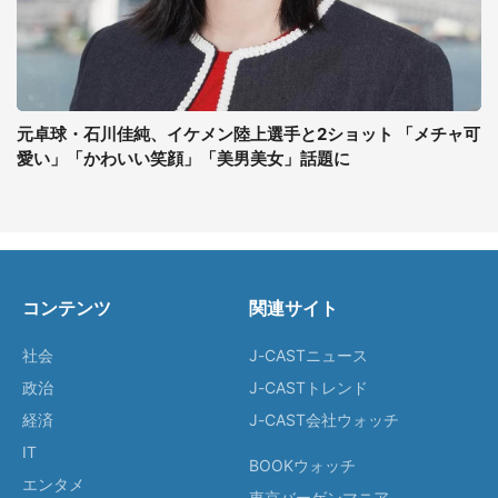
元卓球・石川佳純、イケメン陸上選手と2ショット 「メチャ可
愛い」「かわいい笑顔」「美男美女」話題に
コンテンツ
関連サイト
社会
J-CASTニュース
政治
J-CASTトレンド
経済
J-CAST会社ウォッチ
IT
BOOKウォッチ
エンタメ
東京バーゲンマニア