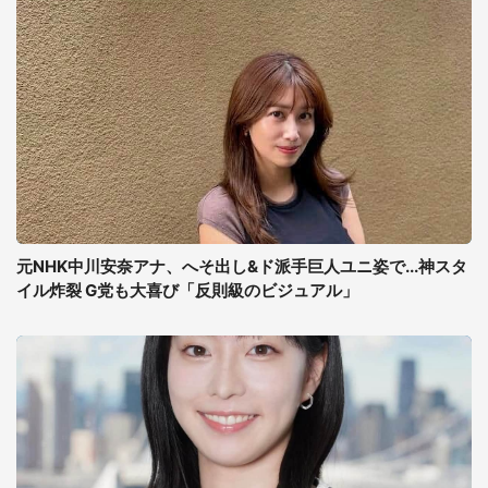
元NHK中川安奈アナ、へそ出し&ド派手巨人ユニ姿で...神スタ
イル炸裂 G党も大喜び「反則級のビジュアル」