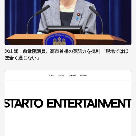
米山隆一前衆院議員、高市首相の英語力を批判 「現地ではほ
ぼ全く通じない」