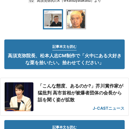
高須克弥氏のX（＠katsuyatakasu）より
1/2
記事本文を読む
高須克弥院長、松本人志CM制作で「火中にある大好き
な栗を拾いたい。拾わせてください」
「こんな態度、あるのか?」芥川賞作家が
猛批判 高市首相が被爆者団体の会長から
話を聞く姿が拡散
J-CASTニュース
記事本文を読む