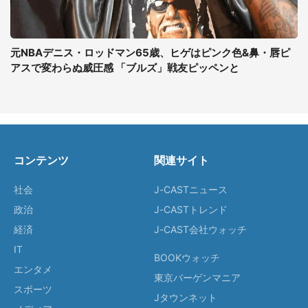
元NBAデニス・ロッドマン65歳、ヒゲはピンク色&鼻・唇ピ
アスで変わらぬ威圧感 「ブルズ」戦友ピッペンと
コンテンツ
関連サイト
社会
J-CASTニュース
政治
J-CASTトレンド
経済
J-CAST会社ウォッチ
IT
BOOKウォッチ
エンタメ
東京バーゲンマニア
スポーツ
Jタウンネット