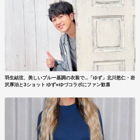
羽生結弦、美しいブルー基調の衣装で...「ゆず」北川悠仁・岩
沢厚治と3ショット ゆず×ゆづコラボにファン歓喜