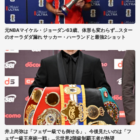
元NBAマイケル・ジョーダン63歳、体形も変わらず...スター
のオーラダダ漏れ サッカー・ハーランドと最強2ショット
井上尚弥は「フェザー級でも倒せる」、今後見たいのは「フ
ェザー級王座統一戦」...元世界2階級制覇王者が熱望