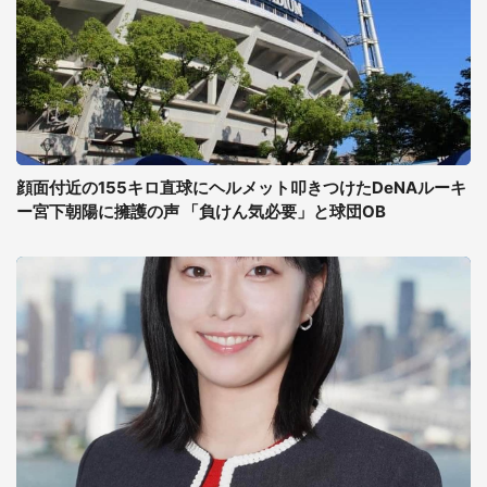
顔面付近の155キロ直球にヘルメット叩きつけたDeNAルーキ
ー宮下朝陽に擁護の声 「負けん気必要」と球団OB