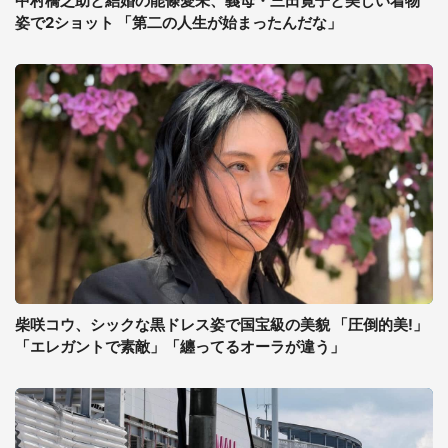
中村橋之助と結婚の能條愛未、義母・三田寛子と美しい着物
姿で2ショット 「第二の人生が始まったんだな」
柴咲コウ、シックな黒ドレス姿で国宝級の美貌 「圧倒的美!」
「エレガントで素敵」「纏ってるオーラが違う」