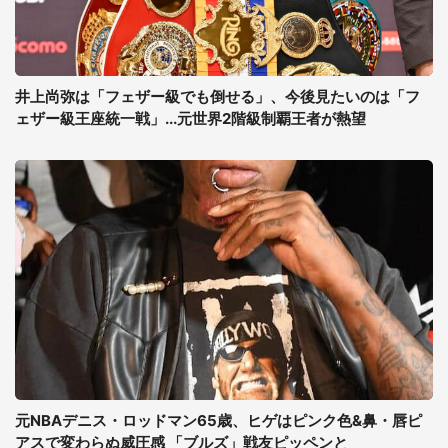
井上尚弥は「フェザー級でも倒せる」、今後見たいのは「フ
ェザー級王座統一戦」...元世界2階級制覇王者が熱望
元NBAデニス・ロッドマン65歳、ヒゲはピンク色&鼻・唇ピ
アスで変わらぬ威圧感 「ブルズ」戦友ピッペンと