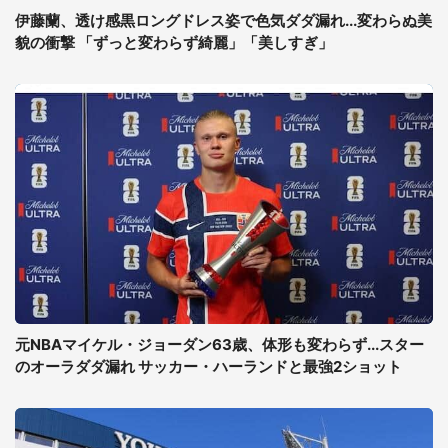
伊藤蘭、透け感黒ロングドレス姿で色気ダダ漏れ...変わらぬ美
貌の衝撃 「ずっと変わらず綺麗」「美しすぎ」
元NBAマイケル・ジョーダン63歳、体形も変わらず...スター
のオーラダダ漏れ サッカー・ハーランドと最強2ショット