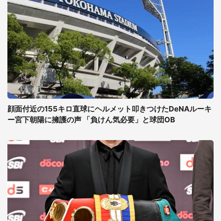
顔面付近の155キロ直球にヘルメット叩きつけたDeNAルーキ
ー宮下朝陽に擁護の声 「負けん気必要」と球団OB