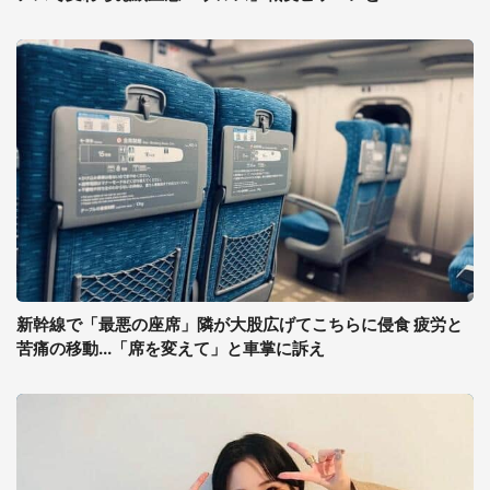
新幹線で「最悪の座席」隣が大股広げてこちらに侵食 疲労と
苦痛の移動...「席を変えて」と車掌に訴え