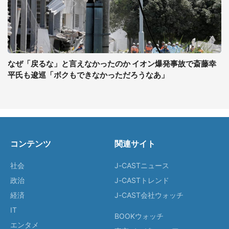
なぜ「戻るな」と言えなかったのか イオン爆発事故で斎藤幸
平氏も逡巡「ボクもできなかっただろうなあ」
コンテンツ
関連サイト
社会
J-CASTニュース
政治
J-CASTトレンド
経済
J-CAST会社ウォッチ
IT
BOOKウォッチ
エンタメ