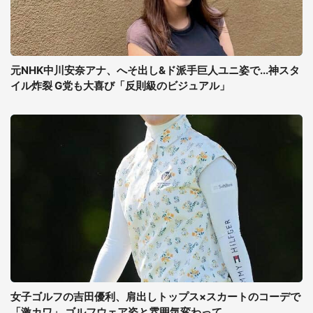
元NHK中川安奈アナ、へそ出し&ド派手巨人ユニ姿で...神スタ
イル炸裂 G党も大喜び「反則級のビジュアル」
女子ゴルフの吉田優利、肩出しトップス×スカートのコーデで
「激カワ」 ゴルフウェア姿と雰囲気変わって