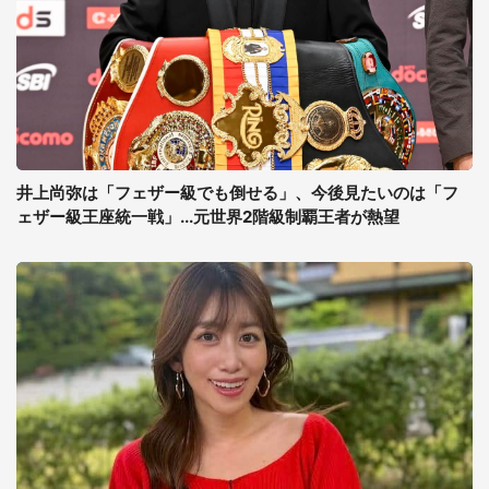
井上尚弥は「フェザー級でも倒せる」、今後見たいのは「フ
ェザー級王座統一戦」...元世界2階級制覇王者が熱望