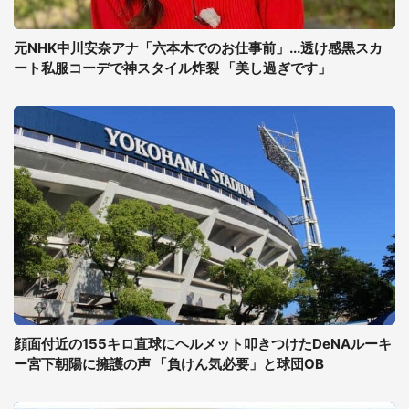
元NHK中川安奈アナ「六本木でのお仕事前」...透け感黒スカ
ート私服コーデで神スタイル炸裂 「美し過ぎです」
顔面付近の155キロ直球にヘルメット叩きつけたDeNAルーキ
ー宮下朝陽に擁護の声 「負けん気必要」と球団OB