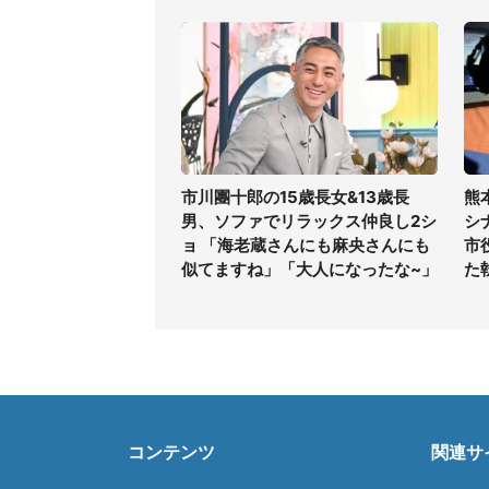
市川團十郎の15歳長女&13歳長
熊
男、ソファでリラックス仲良し2シ
シ
ョ 「海老蔵さんにも麻央さんにも
市
似てますね」「大人になったな~」
た
コンテンツ
関連サ