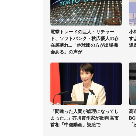
電撃トレードの巨人・リチャー
小
ド、ソフトバンク・秋広優人の存
す
在感薄れ...「他球団の方が出場機
違
会ある」の声が
「間違った人間が総理になってし
高
まった...」芥川賞作家が批判 高市
B
首相「中傷動画」疑惑で
「