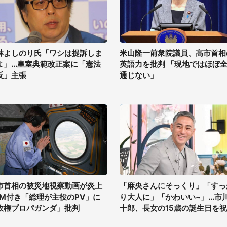
林よしのり氏「ワシは提訴しま
米山隆一前衆院議員、高市首相
よ」...皇室典範改正案に「憲法
英語力を批判 「現地ではほぼ
反」主張
通じない」
市首相の被災地視察動画が炎上
「麻央さんにそっくり」「すっ
GM付き「総理が主役のPV」に
り大人に」「かわいい~」...市
政権プロパガンダ」批判
十郎、長女の15歳の誕生日を