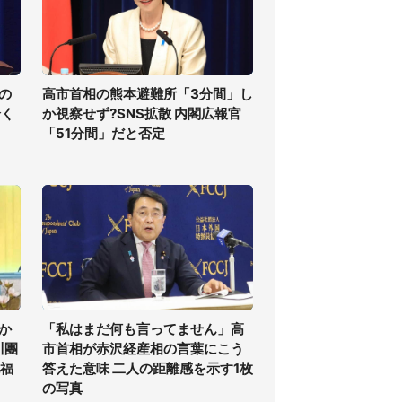
の
高市首相の熊本避難所「3分間」し
全く
か視察せず?SNS拡散 内閣広報官
「51分間」だと否定
か
「私はまだ何も言ってません」高
川團
市首相が赤沢経産相の言葉にこう
祝福
答えた意味 二人の距離感を示す1枚
の写真