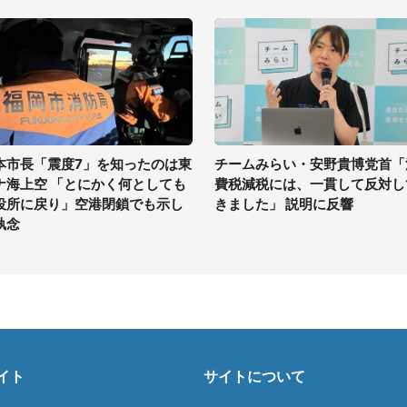
本市長「震度7」を知ったのは東
チームみらい・安野貴博党首「
ナ海上空 「とにかく何としても
費税減税には、一貫して反対し
役所に戻り」空港閉鎖でも示し
きました」 説明に反響
執念
イト
サイトについて