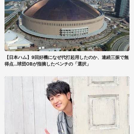
【日本ハム】9回好機になぜ代打起用したのか、連続三振で無
得点...球団OBが指摘したベンチの「選択」