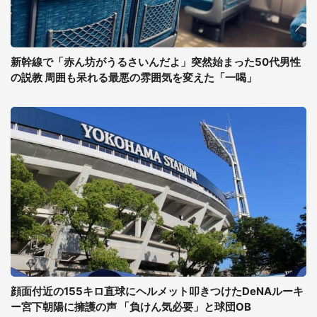
新幹線で「赤ん坊がうるさいんだよ」突然始まった50代男性
の説教 周囲も呆れる最悪の雰囲気を変えた「一喝」
顔面付近の155キロ直球にヘルメット叩きつけたDeNAルーキ
ー宮下朝陽に擁護の声 「負けん気必要」と球団OB