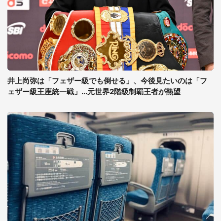
井上尚弥は「フェザー級でも倒せる」、今後見たいのは「フ
ェザー級王座統一戦」...元世界2階級制覇王者が熱望