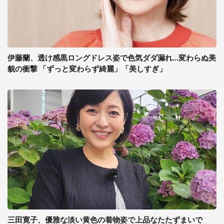
伊藤蘭、透け感黒ロングドレス姿で色気ダダ漏れ...変わらぬ美
貌の衝撃 「ずっと変わらず綺麗」「美しすぎ」
三田寛子、優雅な淡い黄色の着物姿で上品なたたずまいで