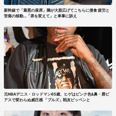
新幹線で「最悪の座席」隣が大股広げてこちらに侵食 疲労と
苦痛の移動...「席を変えて」と車掌に訴え
元NBAデニス・ロッドマン65歳、ヒゲはピンク色&鼻・唇ピ
アスで変わらぬ威圧感 「ブルズ」戦友ピッペンと