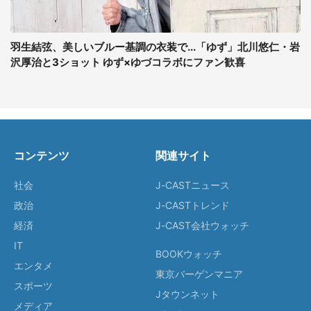
羽生結弦、美しいブルー基調の衣装で...「ゆず」北川悠仁・岩
沢厚治と3ショット ゆず×ゆづコラボにファン歓喜
コンテンツ
関連サイト
社会
J-CASTニュース
政治
J-CASTトレンド
経済
J-CAST会社ウォッチ
IT
BOOKウォッチ
エンタメ
東京バーゲンマニア
スポーツ
Jタウンネット
メディア