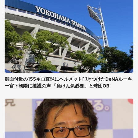
顔面付近の155キロ直球にヘルメット叩きつけたDeNAルーキ
ー宮下朝陽に擁護の声 「負けん気必要」と球団OB