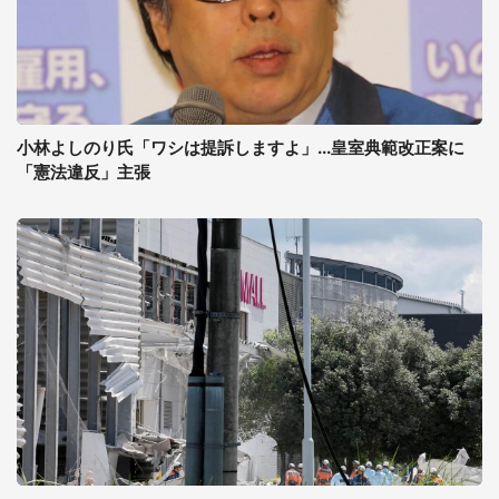
小林よしのり氏「ワシは提訴しますよ」...皇室典範改正案に
「憲法違反」主張