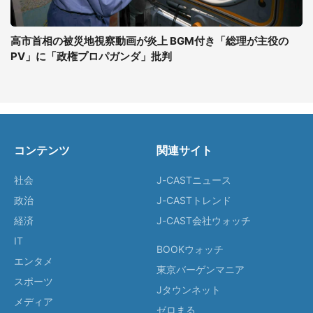
高市首相の被災地視察動画が炎上 BGM付き「総理が主役の
PV」に「政権プロパガンダ」批判
コンテンツ
関連サイト
社会
J-CASTニュース
政治
J-CASTトレンド
経済
J-CAST会社ウォッチ
IT
BOOKウォッチ
エンタメ
東京バーゲンマニア
スポーツ
Jタウンネット
メディア
ゼロまる