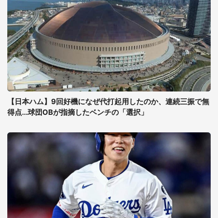
【日本ハム】9回好機になぜ代打起用したのか、連続三振で無
得点...球団OBが指摘したベンチの「選択」