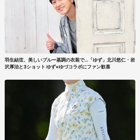
羽生結弦、美しいブルー基調の衣装で...「ゆず」北川悠仁・岩
沢厚治と3ショット ゆず×ゆづコラボにファン歓喜