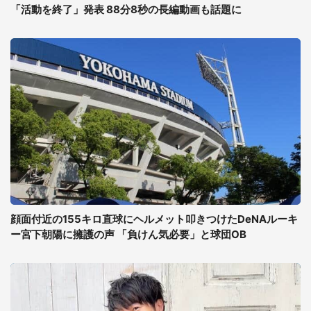
「活動を終了」発表 88分8秒の長編動画も話題に
顔面付近の155キロ直球にヘルメット叩きつけたDeNAルーキ
ー宮下朝陽に擁護の声 「負けん気必要」と球団OB