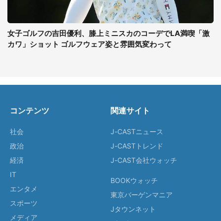
女子ゴルフの吉田優利、膝上ミニスカのコーデでLA満喫「激
カワ」ショット ゴルフウェア姿と雰囲気変わって
コンテンツ
関連サイト
社会
J-CASTニュース
政治
J-CASTトレンド
経済
J-CAST会社ウォッチ
IT
BOOKウォッチ
エンタメ
東京バーゲンマニア
スポーツ
Jタウンネット
メディア