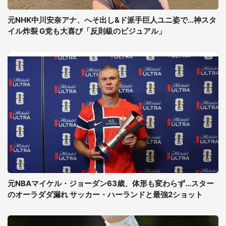
元NHK中川安奈アナ、へそ出し&ド派手巨人ユニ姿で...神スタ
イル炸裂 G党も大喜び「反則級のビジュアル」
元NBAマイケル・ジョーダン63歳、体形も変わらず...スター
のオーラダダ漏れ サッカー・ハーランドと最強2ショット