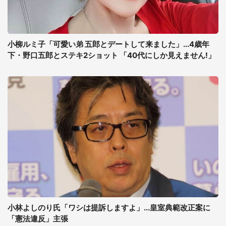
小柳ルミ子「可愛い弟 五郎とデートして来ました」...4歳年
下・野口五郎とステキ2ショット 「40代にしか見えません!」
小林よしのり氏「ワシは提訴しますよ」...皇室典範改正案に
「憲法違反」主張