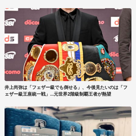
井上尚弥は「フェザー級でも倒せる」、今後見たいのは「フ
ェザー級王座統一戦」...元世界2階級制覇王者が熱望