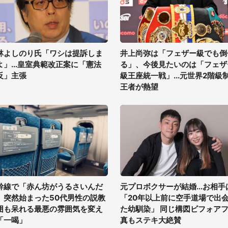
林よしのり氏「ワシは提訴しま
井上尚弥は「フェザー級でも倒
よ」...皇室典範改正案に「憲法
る」、今後見たいのは「フェザ
反」主張
級王座統一戦」...元世界2階級
王者が熱望
幹線で「赤ん坊がうるさいんだ
元プロボクサーが結婚...お相手
」突然始まった50代男性の説教
「20年以上前に空手道場で出
囲も呆れる最悪の雰囲気を変え
た幼馴染」 同じ構図ビフォア
「一喝」
真もステキ大絶賛