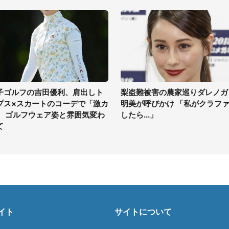
子ゴルフの吉田優利、肩出しト
梨盗難被害の農家巡りダレノガ
プス×スカートのコーデで「激カ
明美が呼びかけ 「私がクラフ
」 ゴルフウェア姿と雰囲気変わ
したら...」
て
イト
サイトについて