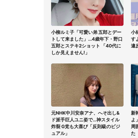
小柳ルミ子「可愛い弟 五郎とデー
小
トして来ました」...4歳年下・野口
す
五郎とステキ2ショット 「40代に
違
しか見えません!」
元NHK中川安奈アナ、へそ出し&
新
ド派手巨人ユニ姿で...神スタイル
よ
炸裂 G党も大喜び「反則級のビジ
周
ュアル」
た