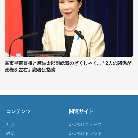
高市早苗首相と麻生太郎副総裁のぎくしゃく...「2人の関係が
政権を左右」識者は指摘
コンテンツ
関連サイト
社会
J-CASTニュース
政治
J-CASTトレンド