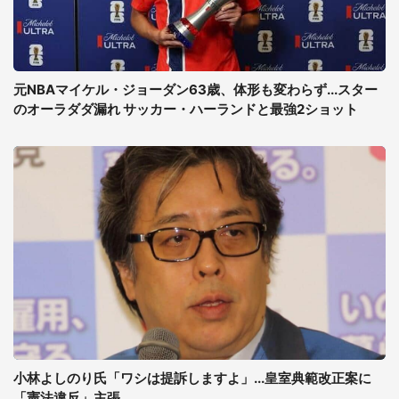
元NBAマイケル・ジョーダン63歳、体形も変わらず...スター
のオーラダダ漏れ サッカー・ハーランドと最強2ショット
小林よしのり氏「ワシは提訴しますよ」...皇室典範改正案に
「憲法違反」主張