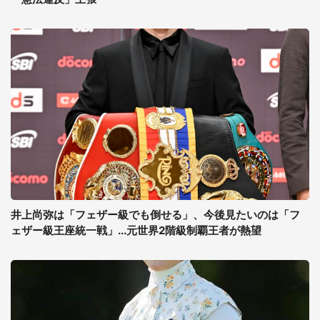
井上尚弥は「フェザー級でも倒せる」、今後見たいのは「フ
ェザー級王座統一戦」...元世界2階級制覇王者が熱望