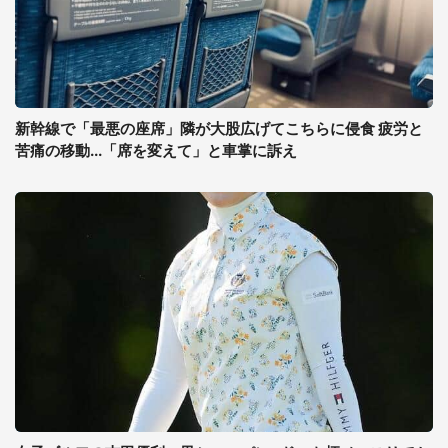
新幹線で「最悪の座席」隣が大股広げてこちらに侵食 疲労と
苦痛の移動...「席を変えて」と車掌に訴え