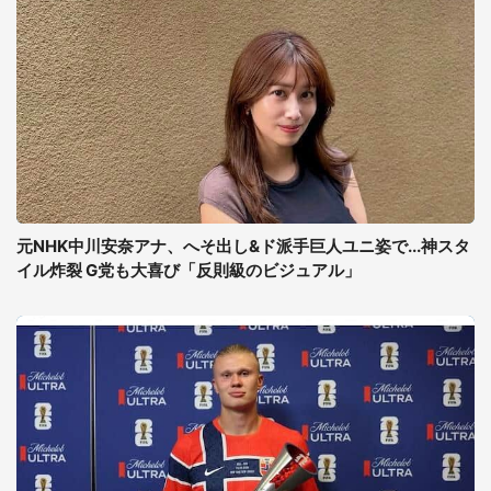
元NHK中川安奈アナ、へそ出し&ド派手巨人ユニ姿で...神スタ
イル炸裂 G党も大喜び「反則級のビジュアル」