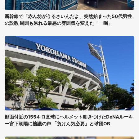
新幹線で「赤ん坊がうるさいんだよ」突然始まった50代男性
の説教 周囲も呆れる最悪の雰囲気を変えた「一喝」
顔面付近の155キロ直球にヘルメット叩きつけたDeNAルーキ
ー宮下朝陽に擁護の声 「負けん気必要」と球団OB