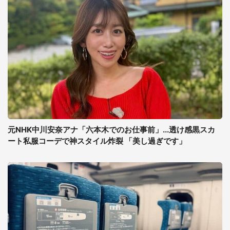
元NHK中川安奈アナ「六本木でのお仕事前」...透け感黒スカ
ート私服コーデで神スタイル炸裂 「美し過ぎです」