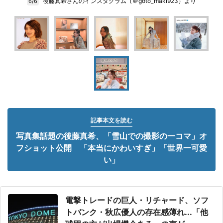
後藤真希さんのインスタグラム（＠goto_maki923）より
6/6
記事本文を読む
写真集話題の後藤真希、「雪山での撮影の一コマ」オ
フショット公開 「本当にかわいすぎ」「世界一可愛
い」
電撃トレードの巨人・リチャード、ソフ
トバンク・秋広優人の存在感薄れ...「他