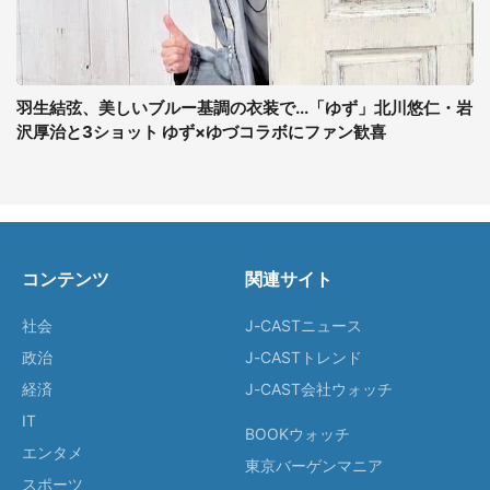
羽生結弦、美しいブルー基調の衣装で...「ゆず」北川悠仁・岩
沢厚治と3ショット ゆず×ゆづコラボにファン歓喜
コンテンツ
関連サイト
社会
J-CASTニュース
政治
J-CASTトレンド
経済
J-CAST会社ウォッチ
IT
BOOKウォッチ
エンタメ
東京バーゲンマニア
スポーツ