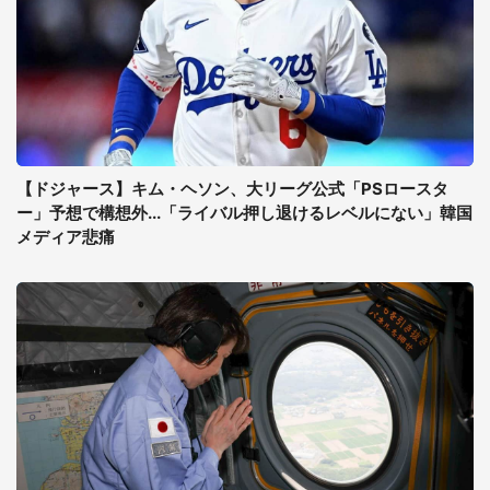
【ドジャース】キム・ヘソン、大リーグ公式「PSロースタ
ー」予想で構想外...「ライバル押し退けるレベルにない」韓国
メディア悲痛