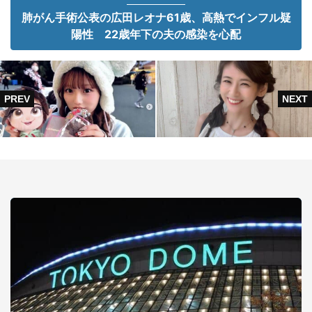
肺がん手術公表の広田レオナ61歳、高熱でインフル疑
陽性 22歳年下の夫の感染を心配