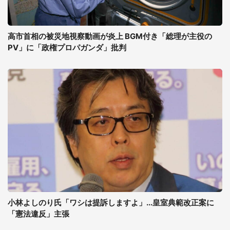
高市首相の被災地視察動画が炎上 BGM付き「総理が主役の
PV」に「政権プロパガンダ」批判
小林よしのり氏「ワシは提訴しますよ」...皇室典範改正案に
「憲法違反」主張