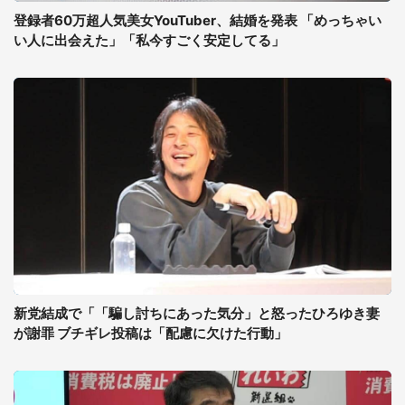
登録者60万超人気美女YouTuber、結婚を発表 「めっちゃい
い人に出会えた」「私今すごく安定してる」
新党結成で「「騙し討ちにあった気分」と怒ったひろゆき妻
が謝罪 ブチギレ投稿は「配慮に欠けた行動」