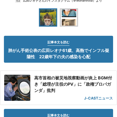
広田レオナさんのインスタグラム（＠leonahirota）より
1/2
記事本文を読む
肺がん手術公表の広田レオナ61歳、高熱でインフル疑
陽性 22歳年下の夫の感染を心配
高市首相の被災地視察動画が炎上 BGM付
き「総理が主役のPV」に「政権プロパガ
ンダ」批判
J-CASTニュース
記事本文を読む