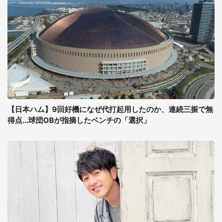
【日本ハム】9回好機になぜ代打起用したのか、連続三振で無
得点...球団OBが指摘したベンチの「選択」