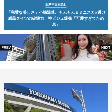
記事本文を読む
「完璧な美しさ」小嶋陽菜、もふもふ＆ミニスカ×透け
感黒タイツの破壊力 神ビジュ爆発「可愛すぎてため
息」