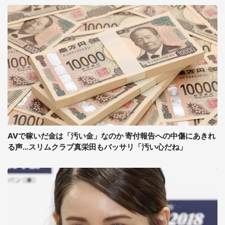
AVで稼いだ金は「汚い金」なのか 寄付報告への中傷にあきれ
る声...スリムクラブ真栄田もバッサリ「汚い心だね」