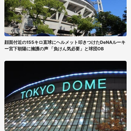
顔面付近の155キロ直球にヘルメット叩きつけたDeNAルーキ
ー宮下朝陽に擁護の声 「負けん気必要」と球団OB