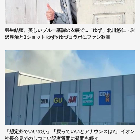
羽生結弦、美しいブルー基調の衣装で...「ゆず」北川悠仁・岩
沢厚治と3ショット ゆず×ゆづコラボにファン歓喜
「想定外でいいのか」「戻っていいとアナウンスは?」 イオン
社長会見でのしつこい記者質問に疑問も続々