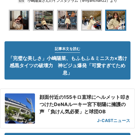
小嶋陽菜さんのインスタグラム（＠nyanchan22）より
5/5
記事本文を読む
「完璧な美しさ」小嶋陽菜、もふもふ＆ミニスカ×透け
感黒タイツの破壊力 神ビジュ爆発「可愛すぎてため
息」
顔面付近の155キロ直球にヘルメット叩き
つけたDeNAルーキー宮下朝陽に擁護の
声 「負けん気必要」と球団OB
J-CASTニュース