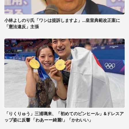
小林よしのり氏「ワシは提訴しますよ」...皇室典範改正案に
「憲法違反」主張
「りくりゅう」三浦璃来、「初めてのピンヒール」&ドレスア
ップ姿に反響 「わあーー綺麗!」「かわいい」