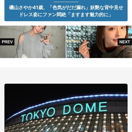
磯山さやか41歳、「色気がだだ漏れ」妖艶な背中見せ
ドレス姿にファン悶絶「ますます魅力的に」