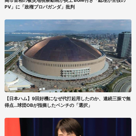
高市首相の被災地視察動画が炎上 BGM付き「総理が主役の
PV」に「政権プロパガンダ」批判
【日本ハム】9回好機になぜ代打起用したのか、連続三振で無
得点...球団OBが指摘したベンチの「選択」