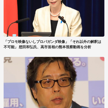
「プロモ映像ないしプロパガンダ映像」「それ以外の解釈は
不可能」 想田和弘氏、高市首相の熊本視察動画を分析