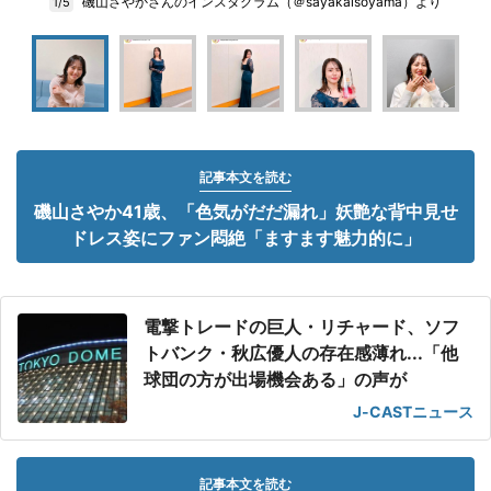
磯山さやかさんのインスタグラム（＠sayakaisoyama）より
1/5
記事本文を読む
磯山さやか41歳、「色気がだだ漏れ」妖艶な背中見せ
ドレス姿にファン悶絶「ますます魅力的に」
電撃トレードの巨人・リチャード、ソフ
トバンク・秋広優人の存在感薄れ...「他
球団の方が出場機会ある」の声が
J-CASTニュース
記事本文を読む