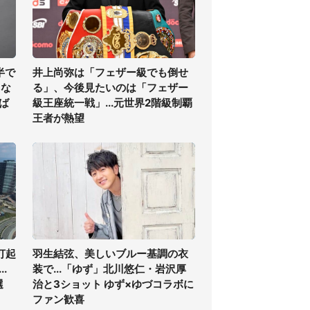
半で
井上尚弥は「フェザー級でも倒せ
くな
る」、今後見たいのは「フェザー
ば
級王座統一戦」...元世界2階級制覇
王者が熱望
打起
羽生結弦、美しいブルー基調の衣
.
装で...「ゆず」北川悠仁・岩沢厚
選
治と3ショット ゆず×ゆづコラボに
ファン歓喜