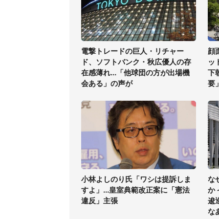
電撃トレードの巨人・リチャー
顔
ド、ソフトバンク・秋広優人の存
ッ
在感薄れ...「他球団の方が出場機
下
会ある」の声が
要
小林よしのり氏「ワシは提訴しま
な
すよ」...皇室典範改正案に「憲法
か
違反」主張
逡
な