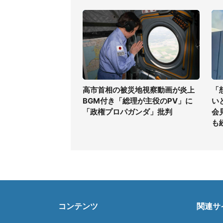
高市首相の被災地視察動画が炎上
「
BGM付き「総理が主役のPV」に
い
「政権プロパガンダ」批判
会
も
コンテンツ
関連サ