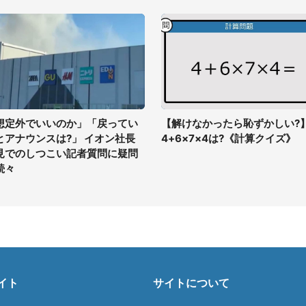
想定外でいいのか」「戻ってい
【解けなかったら恥ずかしい?
とアナウンスは?」 イオン社長
4+6×7×4は?《計算クイズ》
見でのしつこい記者質問に疑問
続々
イト
サイトについて