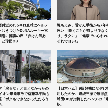
面付近の155キロ直球にヘルメ
堀ちえみ、舌がん手術から7年
ト叩きつけたDeNAルーキー宮
思い 「嘆くことが前より少な
朝陽に擁護の声 「負けん気必
り、ラクに」「健康でいられれ
」と球団OB
それでヨシ!」
ぜ「戻るな」と言えなかったの
【日本ハム】9回好機になぜ代
 イオン爆発事故で斎藤幸平氏も
用したのか、連続三振で無得点..
巡「ボクもできなかっただろう
球団OBが指摘したベンチの「
あ」
択」