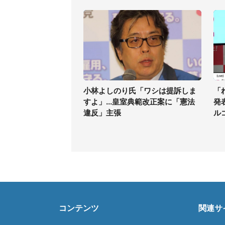
小林よしのり氏「ワシは提訴しま
「
すよ」...皇室典範改正案に「憲法
発
違反」主張
ル
コンテンツ
関連サ