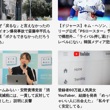
ぜ「戻るな」と言えなかったの
【ドジャース】キム・ヘソン、
 イオン爆発事故で斎藤幸平氏も
リーグ公式「PSロースター」
巡「ボクもできなかっただろう
で構想外...「ライバル押し退け
あ」
レベルにない」韓国メディア悲
ームみらい・安野貴博党首「消
登録者60万超人気美女
税減税には、一貫して反対して
YouTuber、結婚を発表 「めっ
ました」 説明に反響
ゃいい人に出会えた」「私今す
く安定してる」