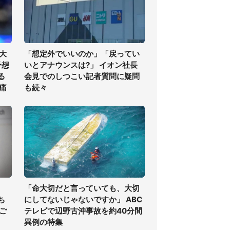
大
「想定外でいいのか」「戻ってい
予想
いとアナウンスは?」 イオン社長
る
会見でのしつこい記者質問に疑問
痛
も続々
「命大切だと言っていても、大切
ち
にしてないじゃないですか」 ABC
ご
テレビで辺野古沖事故を約40分間
異例の特集