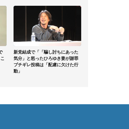
で
新党結成で「「騙し討ちにあった
、こ
気分」と怒ったひろゆき妻が謝罪
ブチギレ投稿は「配慮に欠けた行
動」