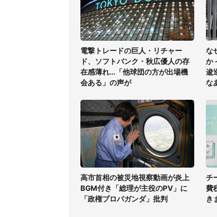
電撃トレードの巨人・リチャー
な
ド、ソフトバンク・秋広優人の存
か
在感薄れ...「他球団の方が出場機
逡
会ある」の声が
な
高市首相の被災地視察動画が炎上
チ
BGM付き「総理が主役のPV」に
費
「政権プロパガンダ」批判
き