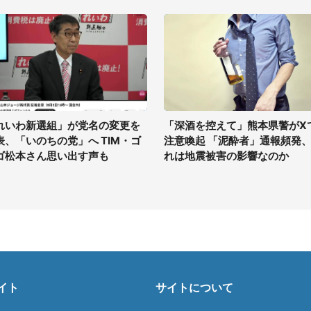
れいわ新選組」が党名の変更を
「深酒を控えて」熊本県警がX
表、「いのちの党」へ TIM・ゴ
注意喚起 「泥酔者」通報頻発
ゴ松本さん思い出す声も
れは地震被害の影響なのか
イト
サイトについて