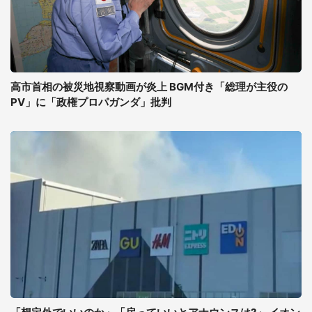
高市首相の被災地視察動画が炎上 BGM付き「総理が主役の
PV」に「政権プロパガンダ」批判