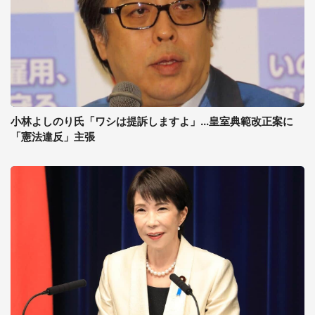
小林よしのり氏「ワシは提訴しますよ」...皇室典範改正案に
「憲法違反」主張