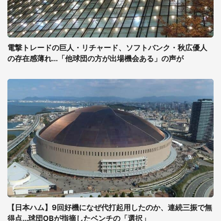
電撃トレードの巨人・リチャード、ソフトバンク・秋広優人
の存在感薄れ...「他球団の方が出場機会ある」の声が
【日本ハム】9回好機になぜ代打起用したのか、連続三振で無
得点...球団OBが指摘したベンチの「選択」