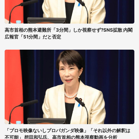
高市首相の熊本避難所「3分間」しか視察せず?SNS拡散 内閣
広報官「51分間」だと否定
「プロモ映像ないしプロパガンダ映像」「それ以外の解釈は
不可能」 想田和弘氏、高市首相の熊本視察動画を分析