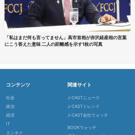
「私はまだ何も言ってません」高市首相が赤沢経産相の言葉
にこう答えた意味 二人の距離感を示す1枚の写真
コンテンツ
関連サイト
社会
J-CASTニュース
政治
J-CASTトレンド
経済
J-CAST会社ウォッチ
IT
BOOKウォッチ
エンタメ