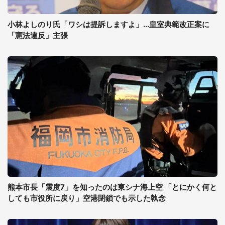
小林よしのり氏「ワシは提訴しますよ」...皇室典範改正案に
「憲法違反」主張
熊本市長「震度7」を知ったのは東シナ海上空 「とにかく何と
しても市役所に戻り」空港閉鎖でも示した執念