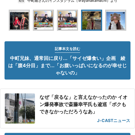
中町綾さんのインスタグラム（＠ayanakamachi）より
4/5
記事本文を読む
中町兄妹、通常回に戻り...「サイゼ爆食い」企画 綾
は「腹4分目」まで...「お腹いっぱいになるのが幸せじ
ゃないの」
なぜ「戻るな」と言えなかったのか イオ
ン爆発事故で斎藤幸平氏も逡巡「ボクも
できなかっただろうなあ」
J-CASTニュース