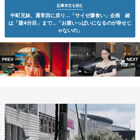
記事本文を読む
中町兄妹、通常回に戻り...「サイゼ爆食い」企画 綾
は「腹4分目」まで...「お腹いっぱいになるのが幸せじ
ゃないの」