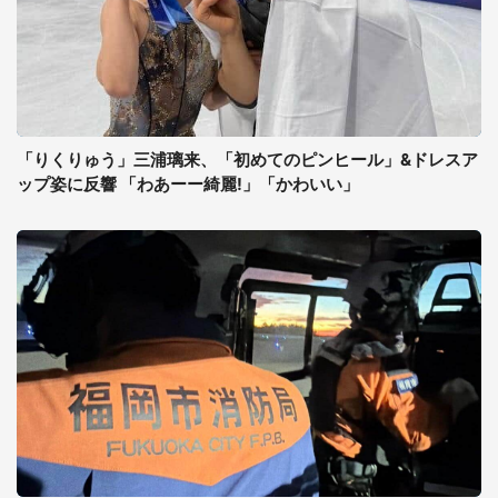
「りくりゅう」三浦璃来、「初めてのピンヒール」&ドレスア
ップ姿に反響 「わあーー綺麗!」「かわいい」