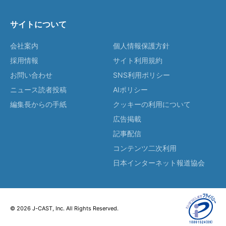
サイトについて
会社案内
個人情報保護方針
採用情報
サイト利用規約
お問い合わせ
SNS利用ポリシー
ニュース読者投稿
AIポリシー
編集長からの手紙
クッキーの利用について
広告掲載
記事配信
コンテンツ二次利用
日本インターネット報道協会
© 2026 J-CAST, Inc. All Rights Reserved.