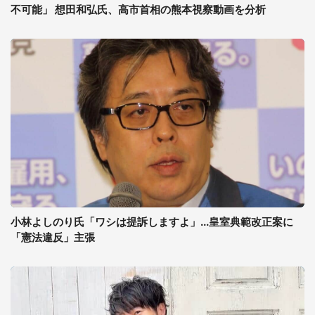
不可能」 想田和弘氏、高市首相の熊本視察動画を分析
小林よしのり氏「ワシは提訴しますよ」...皇室典範改正案に
「憲法違反」主張