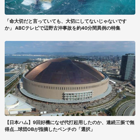
「命大切だと言っていても、大切にしてないじゃないです
か」 ABCテレビで辺野古沖事故を約40分間異例の特集
【日本ハム】9回好機になぜ代打起用したのか、連続三振で無
得点...球団OBが指摘したベンチの「選択」