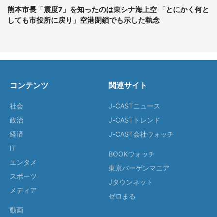
熊本市長「震度7」を知ったのは東シナ海上空 「とにかく何と
しても市役所に戻り」空港閉鎖でも示した執念
コンテンツ
関連サイト
社会
J-CASTニュース
政治
J-CASTトレンド
経済
J-CAST会社ウォッチ
IT
BOOKウォッチ
エンタメ
東京バーゲンマニア
スポーツ
Jタウンネット
メディア
ゼロまる
動画