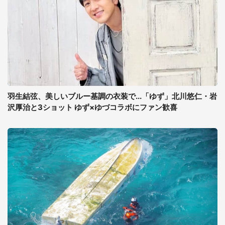
羽生結弦、美しいブルー基調の衣装で...「ゆず」北川悠仁・岩
沢厚治と3ショット ゆず×ゆづコラボにファン歓喜