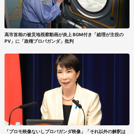
高市首相の被災地視察動画が炎上 BGM付き「総理が主役の
PV」に「政権プロパガンダ」批判
「プロモ映像ないしプロパガンダ映像」「それ以外の解釈は