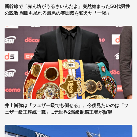
新幹線で「赤ん坊がうるさいんだよ」突然始まった50代男性
の説教 周囲も呆れる最悪の雰囲気を変えた「一喝」
井上尚弥は「フェザー級でも倒せる」、今後見たいのは「フ
ェザー級王座統一戦」...元世界2階級制覇王者が熱望