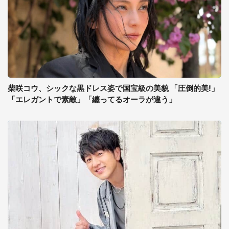
柴咲コウ、シックな黒ドレス姿で国宝級の美貌 「圧倒的美!」
「エレガントで素敵」「纏ってるオーラが違う」