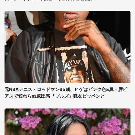
元NBAデニス・ロッドマン65歳、ヒゲはピンク色&鼻・唇ピ
アスで変わらぬ威圧感 「ブルズ」戦友ピッペンと