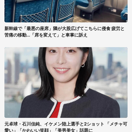
新幹線で「最悪の座席」隣が大股広げてこちらに侵食 疲労と
苦痛の移動...「席を変えて」と車掌に訴え
元卓球・石川佳純、イケメン陸上選手と2ショット 「メチャ可
愛い」「かわいい笑顔」「美男美女」話題に