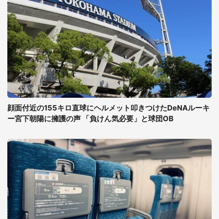
顔面付近の155キロ直球にヘルメット叩きつけたDeNAルーキ
ー宮下朝陽に擁護の声 「負けん気必要」と球団OB