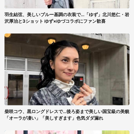
羽生結弦、美しいブルー基調の衣装で...「ゆず」北川悠仁・岩
沢厚治と3ショット ゆず×ゆづコラボにファン歓喜
柴咲コウ、黒ロングドレスで...後ろ姿まで美しい国宝級の美貌
「オーラが凄い」「美しすぎます」色気ダダ漏れ