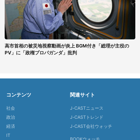
高市首相の被災地視察動画が炎上 BGM付き「総理が主役の
PV」に「政権プロパガンダ」批判
コンテンツ
関連サイト
社会
J-CASTニュース
政治
J-CASTトレンド
経済
J-CAST会社ウォッチ
IT
BOOKウォッチ