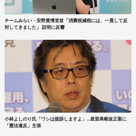
チームみらい・安野貴博党首「消費税減税には、一貫して反
対してきました」 説明に反響
小林よしのり氏「ワシは提訴しますよ」...皇室典範改正案に
「憲法違反」主張