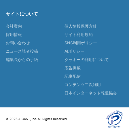
サイトについて
会社案内
個人情報保護方針
採用情報
サイト利用規約
お問い合わせ
SNS利用ポリシー
ニュース読者投稿
AIポリシー
編集長からの手紙
クッキーの利用について
広告掲載
記事配信
コンテンツ二次利用
日本インターネット報道協会
© 2026 J-CAST, Inc. All Rights Reserved.