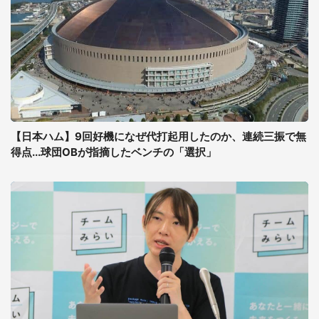
【日本ハム】9回好機になぜ代打起用したのか、連続三振で無
得点...球団OBが指摘したベンチの「選択」