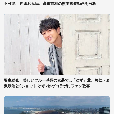
不可能」 想田和弘氏、高市首相の熊本視察動画を分析
羽生結弦、美しいブルー基調の衣装で...「ゆず」北川悠仁・岩
沢厚治と3ショット ゆず×ゆづコラボにファン歓喜