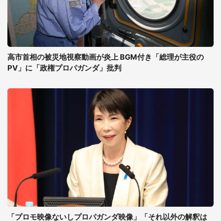
高市首相の被災地視察動画が炎上 BGM付き「総理が主役の
PV」に「政権プロパガンダ」批判
「プロモ映像ないしプロパガンダ映像」「それ以外の解釈は