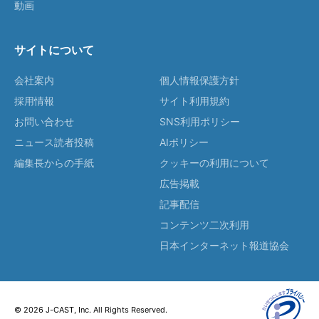
動画
サイトについて
会社案内
個人情報保護方針
採用情報
サイト利用規約
お問い合わせ
SNS利用ポリシー
ニュース読者投稿
AIポリシー
編集長からの手紙
クッキーの利用について
広告掲載
記事配信
コンテンツ二次利用
日本インターネット報道協会
© 2026 J-CAST, Inc. All Rights Reserved.