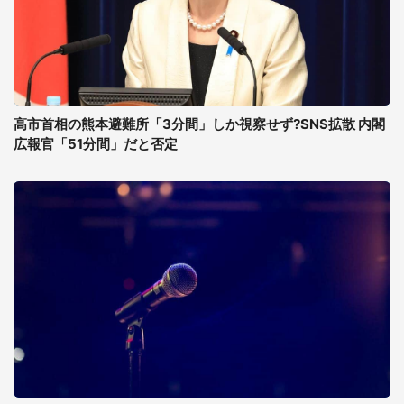
高市首相の熊本避難所「3分間」しか視察せず?SNS拡散 内閣
広報官「51分間」だと否定