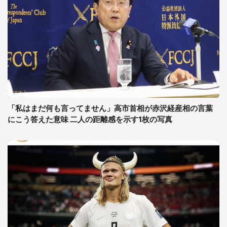
「私はまだ何も言ってません」高市首相が赤沢経産相の言葉
にこう答えた意味 二人の距離感を示す1枚の写真