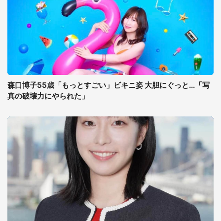
森口博子55歳「もっとすごい」ビキニ姿 大胆にぐっと...「写
真の破壊力にやられた」