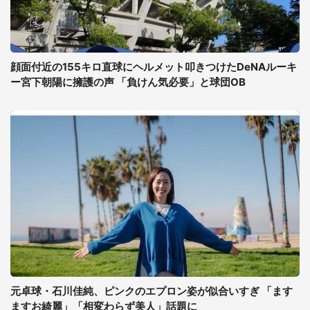
顔面付近の155キロ直球にヘルメット叩きつけたDeNAルーキ
ー宮下朝陽に擁護の声 「負けん気必要」と球団OB
元卓球・石川佳純、ピンクのエプロン姿が似合いすぎ 「ます
ますお綺麗」「相変わらず美人」話題に