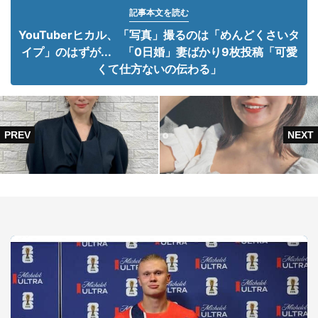
記事本文を読む
YouTuberヒカル、「写真」撮るのは「めんどくさいタ
イプ」のはずが... 「0日婚」妻ばかり9枚投稿「可愛
くて仕方ないの伝わる」