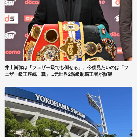
井上尚弥は「フェザー級でも倒せる」、今後見たいのは「フ
ェザー級王座統一戦」...元世界2階級制覇王者が熱望