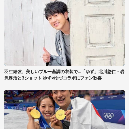
羽生結弦、美しいブルー基調の衣装で...「ゆず」北川悠仁・岩
沢厚治と3ショット ゆず×ゆづコラボにファン歓喜