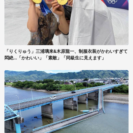
「りくりゅう」三浦璃来&木原龍一、制服衣装がかわいすぎて
悶絶...「かわいい」「素敵」「同級生に見えます」