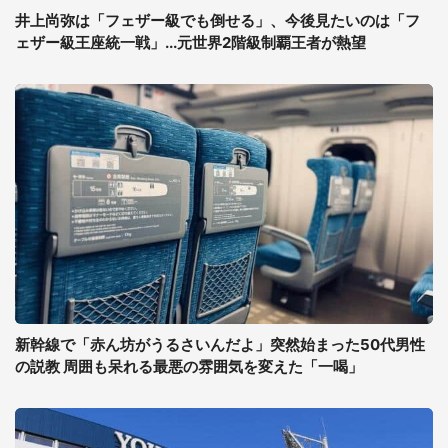
井上尚弥は「フェザー級でも倒せる」、今後見たいのは「フ
ェザー級王座統一戦」...元世界2階級制覇王者が熱望
新幹線で「赤ん坊がうるさいんだよ」突然始まった50代男性
の説教 周囲も呆れる最悪の雰囲気を変えた「一喝」