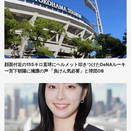
顔面付近の155キロ直球にヘルメット叩きつけたDeNAルーキ
ー宮下朝陽に擁護の声 「負けん気必要」と球団OB