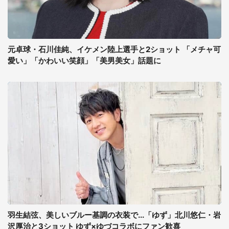
元卓球・石川佳純、イケメン陸上選手と2ショット 「メチャ可
愛い」「かわいい笑顔」「美男美女」話題に
羽生結弦、美しいブルー基調の衣装で...「ゆず」北川悠仁・岩
沢厚治と3ショット ゆず×ゆづコラボにファン歓喜