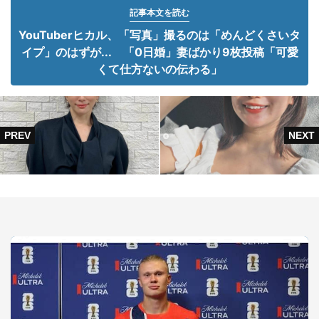
記事本文を読む
YouTuberヒカル、「写真」撮るのは「めんどくさいタ
イプ」のはずが... 「0日婚」妻ばかり9枚投稿「可愛
くて仕方ないの伝わる」