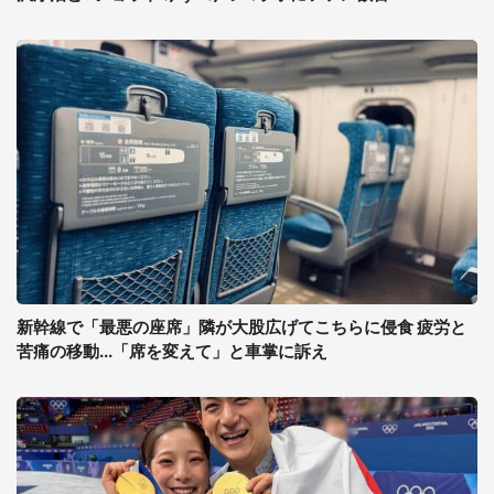
新幹線で「最悪の座席」隣が大股広げてこちらに侵食 疲労と
苦痛の移動...「席を変えて」と車掌に訴え