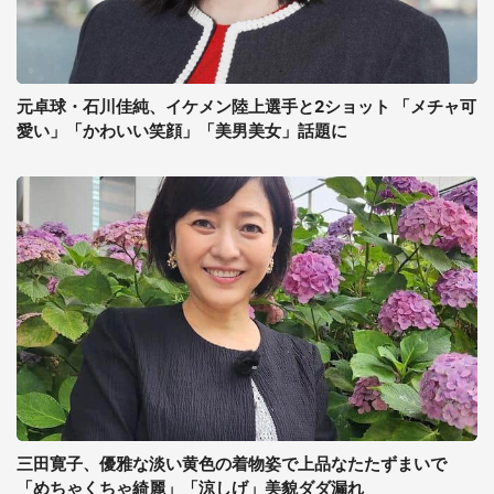
元卓球・石川佳純、イケメン陸上選手と2ショット 「メチャ可
愛い」「かわいい笑顔」「美男美女」話題に
三田寛子、優雅な淡い黄色の着物姿で上品なたたずまいで
「めちゃくちゃ綺麗」「涼しげ」美貌ダダ漏れ