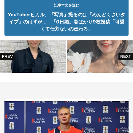
記事本文を読む
YouTuberヒカル、「写真」撮るのは「めんどくさいタ
イプ」のはずが... 「0日婚」妻ばかり9枚投稿「可愛
くて仕方ないの伝わる」