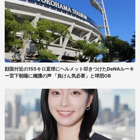
顔面付近の155キロ直球にヘルメット叩きつけたDeNAルーキ
ー宮下朝陽に擁護の声 「負けん気必要」と球団OB