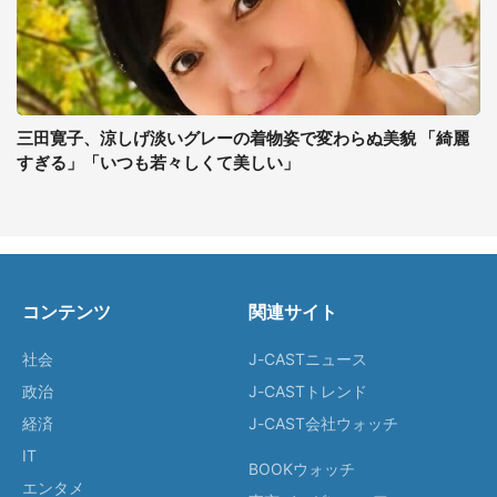
三田寛子、涼しげ淡いグレーの着物姿で変わらぬ美貌 「綺麗
すぎる」「いつも若々しくて美しい」
コンテンツ
関連サイト
社会
J-CASTニュース
政治
J-CASTトレンド
経済
J-CAST会社ウォッチ
IT
BOOKウォッチ
エンタメ