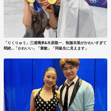
「りくりゅう」三浦璃来&木原龍一、制服衣装がかわいすぎて
悶絶...「かわいい」「素敵」「同級生に見えます」