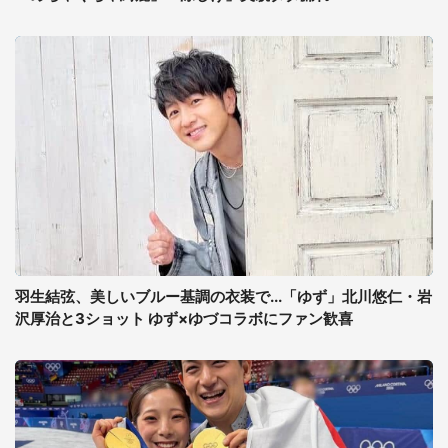
羽生結弦、美しいブルー基調の衣装で...「ゆず」北川悠仁・岩
沢厚治と3ショット ゆず×ゆづコラボにファン歓喜