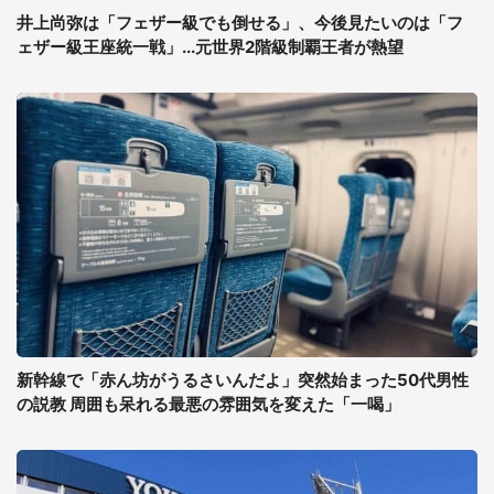
井上尚弥は「フェザー級でも倒せる」、今後見たいのは「フ
ェザー級王座統一戦」...元世界2階級制覇王者が熱望
新幹線で「赤ん坊がうるさいんだよ」突然始まった50代男性
の説教 周囲も呆れる最悪の雰囲気を変えた「一喝」