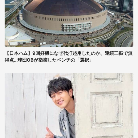
【日本ハム】9回好機になぜ代打起用したのか、連続三振で無
得点...球団OBが指摘したベンチの「選択」