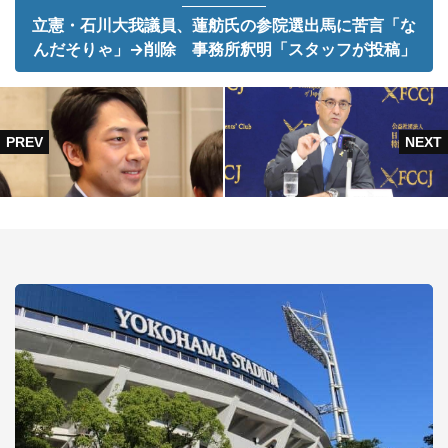
立憲・石川大我議員、蓮舫氏の参院選出馬に苦言「な
んだそりゃ」→削除 事務所釈明「スタッフが投稿」