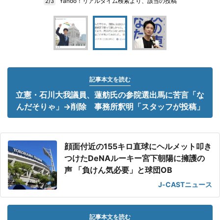
Yahoo！リアルタイム検索より、該当の投稿
2/3
記事本文を読む
立憲・石川大我議員、蓮舫氏の参院選出馬に苦言「な
んだそりゃ」→削除 事務所釈明「スタッフが投稿」
顔面付近の155キロ直球にヘルメット叩き
つけたDeNAルーキー宮下朝陽に擁護の
声 「負けん気必要」と球団OB
J-CASTニュース
記事本文を読む