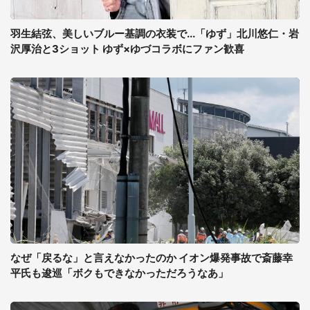
羽生結弦、美しいブルー基調の衣装で...「ゆず」北川悠仁・岩
沢厚治と3ショット ゆず×ゆづコラボにファン歓喜
なぜ「戻るな」と言えなかったのか イオン爆発事故で斎藤幸
平氏も逡巡「ボクもできなかっただろうなあ」