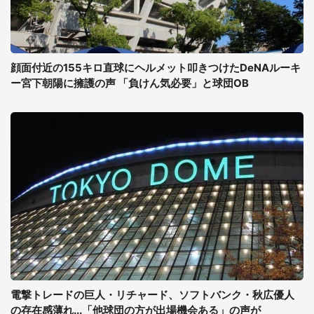
顔面付近の155キロ直球にヘルメット叩きつけたDeNAルーキ
ー宮下朝陽に擁護の声 「負けん気必要」と球団OB
電撃トレードの巨人・リチャード、ソフトバンク・秋広優人
の存在感薄れ...「他球団の方が出場機会ある」の声が