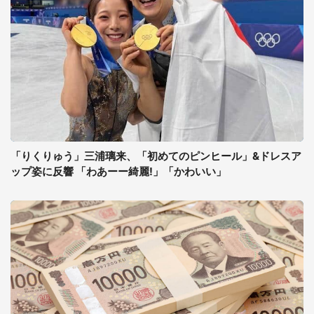
「りくりゅう」三浦璃来、「初めてのピンヒール」&ドレスア
ップ姿に反響 「わあーー綺麗!」「かわいい」