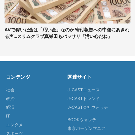
AVで稼いだ金は「汚い金」なのか 寄付報告への中傷にあきれ
る声...スリムクラブ真栄田もバッサリ「汚い心だね」
コンテンツ
関連サイト
社会
J-CASTニュース
政治
J-CASTトレンド
経済
J-CAST会社ウォッチ
IT
BOOKウォッチ
エンタメ
東京バーゲンマニア
スポーツ