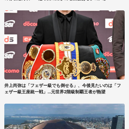
井上尚弥は「フェザー級でも倒せる」、今後見たいのは「フ
ェザー級王座統一戦」...元世界2階級制覇王者が熱望