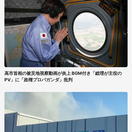
高市首相の被災地視察動画が炎上 BGM付き「総理が主役の
PV」に「政権プロパガンダ」批判