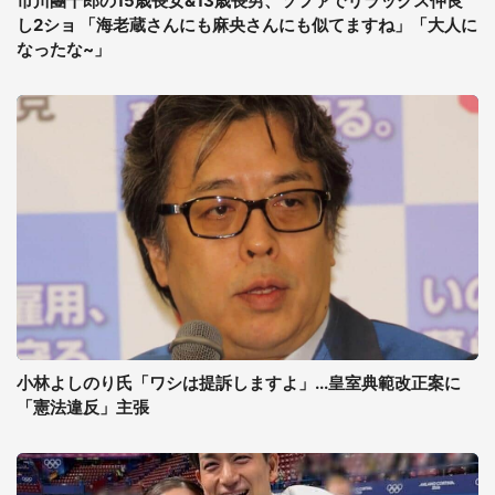
市川團十郎の15歳長女&13歳長男、ソファでリラックス仲良
し2ショ 「海老蔵さんにも麻央さんにも似てますね」「大人に
なったな~」
小林よしのり氏「ワシは提訴しますよ」...皇室典範改正案に
「憲法違反」主張