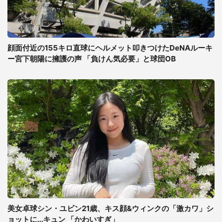
顔面付近の155キロ直球にヘルメット叩きつけたDeNAルーキ
ー宮下朝陽に擁護の声 「負けん気必要」と球団OB
美女卓球シン・ユビン21歳、キス顔&ウィンクの「激カワ」シ
ョットに...キュン 「かわいすぎ」