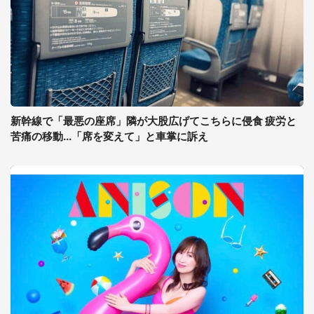
新幹線で「最悪の座席」隣が大股広げてこちらに侵食 疲労と
苦痛の移動...「席を変えて」と車掌に訴え