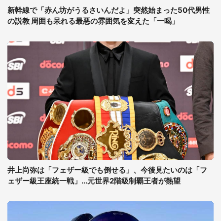
新幹線で「赤ん坊がうるさいんだよ」突然始まった50代男性
の説教 周囲も呆れる最悪の雰囲気を変えた「一喝」
井上尚弥は「フェザー級でも倒せる」、今後見たいのは「フ
ェザー級王座統一戦」...元世界2階級制覇王者が熱望