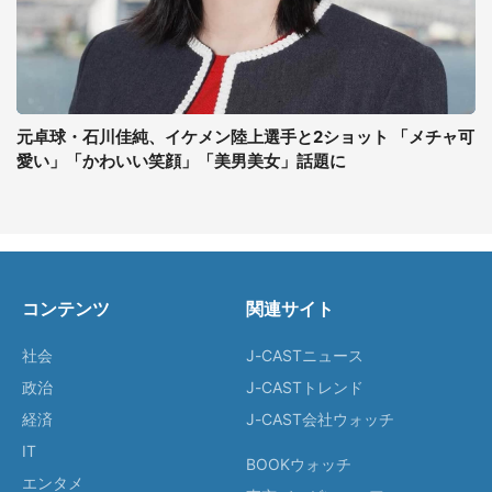
元卓球・石川佳純、イケメン陸上選手と2ショット 「メチャ可
愛い」「かわいい笑顔」「美男美女」話題に
コンテンツ
関連サイト
社会
J-CASTニュース
政治
J-CASTトレンド
経済
J-CAST会社ウォッチ
IT
BOOKウォッチ
エンタメ