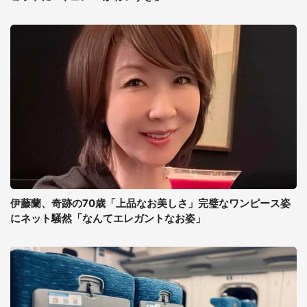
伊藤蘭、奇跡の70歳「上品なお美しさ」完璧なワンピース姿
にネット騒然「なんてエレガントなお姿」