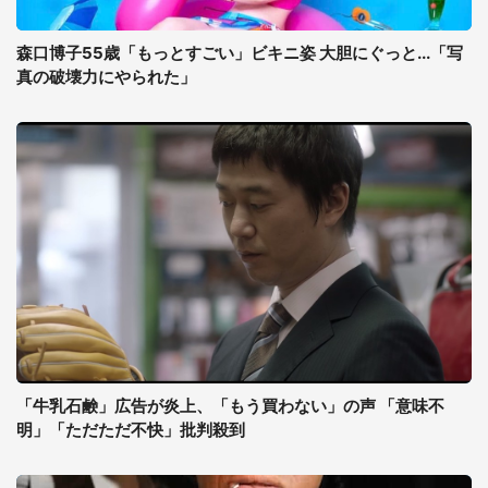
森口博子55歳「もっとすごい」ビキニ姿 大胆にぐっと...「写
真の破壊力にやられた」
「牛乳石鹸」広告が炎上、「もう買わない」の声 「意味不
明」「ただただ不快」批判殺到