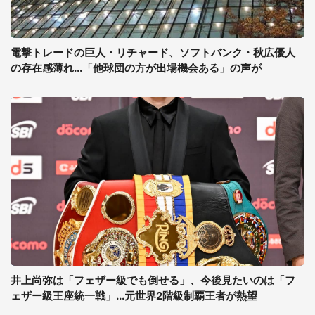
電撃トレードの巨人・リチャード、ソフトバンク・秋広優人
の存在感薄れ...「他球団の方が出場機会ある」の声が
井上尚弥は「フェザー級でも倒せる」、今後見たいのは「フ
ェザー級王座統一戦」...元世界2階級制覇王者が熱望