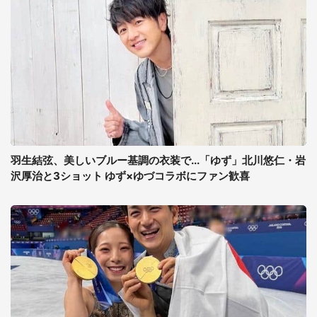
羽生結弦、美しいブルー基調の衣装で...「ゆず」北川悠仁・岩
沢厚治と3ショット ゆず×ゆづコラボにファン歓喜