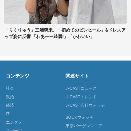
「りくりゅう」三浦璃来、「初めてのピンヒール」&ドレスア
ップ姿に反響 「わあーー綺麗!」「かわいい」
コンテンツ
関連サイト
社会
J-CASTニュース
政治
J-CASTトレンド
経済
J-CAST会社ウォッチ
IT
BOOKウォッチ
エンタメ
東京バーゲンマニア
スポーツ