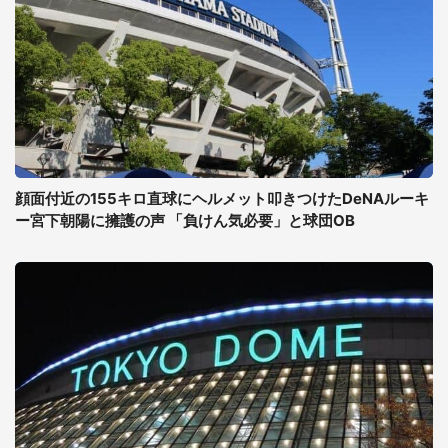
顔面付近の155キロ直球にヘルメット叩きつけたDeNAルーキ
ー宮下朝陽に擁護の声 「負けん気必要」と球団OB