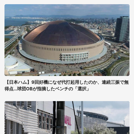
【日本ハム】9回好機になぜ代打起用したのか、連続三振で無
得点...球団OBが指摘したベンチの「選択」