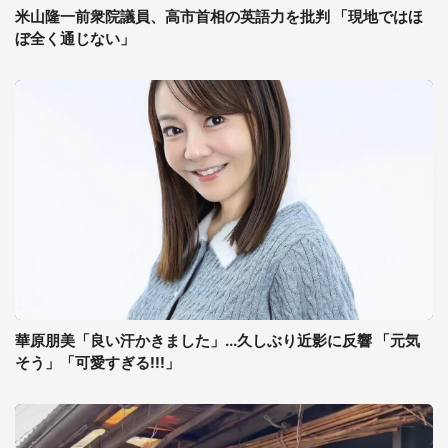
米山隆一前衆院議員、高市首相の英語力を批判 「現地ではほ
ぼ全く通じない」
華原朋美「良い汗かきました」...久しぶり近影に反響 「元気
そう」「可愛すぎる!!!」