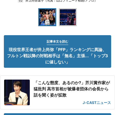
井上尚弥選手（写真：山口フィニート裕朗/アフロ）
1/2
記事本文を読む
現役世界王者が井上尚弥「PFP」ランキングに異論、
フルトン戦以降の対戦相手は「無名」主張...「トップ3
に値しない」
「こんな態度、あるのか?」芥川賞作家が
猛批判 高市首相が被爆者団体の会長から
話を聞く姿が拡散
J-CASTニュース