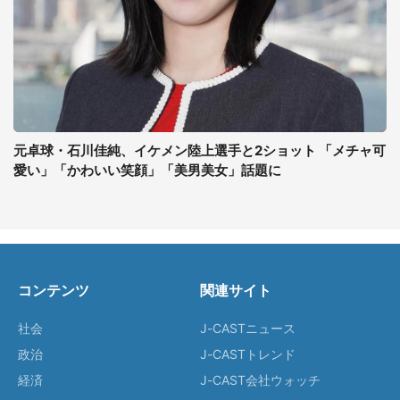
元卓球・石川佳純、イケメン陸上選手と2ショット 「メチャ可
愛い」「かわいい笑顔」「美男美女」話題に
コンテンツ
関連サイト
社会
J-CASTニュース
政治
J-CASTトレンド
経済
J-CAST会社ウォッチ