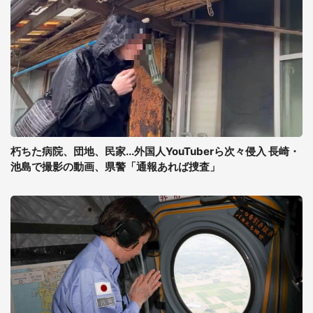
朽ちた病院、団地、民家...外国人YouTuberら次々侵入 長崎・
池島で撮影の動画、県警「通報あれば捜査」