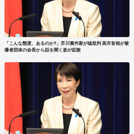
「こんな態度、あるのか?」芥川賞作家が猛批判 高市首相が被
爆者団体の会長から話を聞く姿が拡散