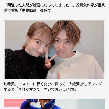
「間違った人間が総理になってしまった...」芥川賞作家が批判
高市首相「中傷動画」疑惑で
辻希美、コストコに行くたびに買って...大絶賛 少しアレンジ
すると「それがマジで、マジでおいしいの!」