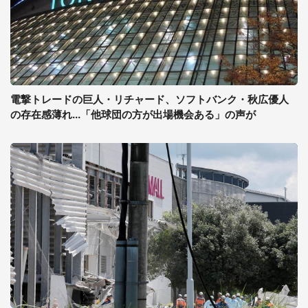
電撃トレードの巨人・リチャード、ソフトバンク・秋広優人
の存在感薄れ...「他球団の方が出場機会ある」の声が