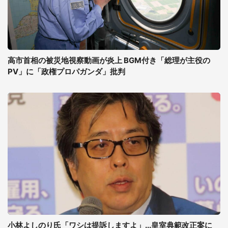
高市首相の被災地視察動画が炎上 BGM付き「総理が主役の
PV」に「政権プロパガンダ」批判
小林よしのり氏「ワシは提訴しますよ」...皇室典範改正案に