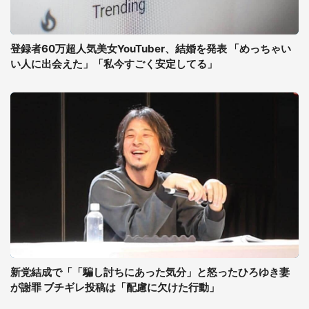
登録者60万超人気美女YouTuber、結婚を発表 「めっちゃい
い人に出会えた」「私今すごく安定してる」
新党結成で「「騙し討ちにあった気分」と怒ったひろゆき妻
が謝罪 ブチギレ投稿は「配慮に欠けた行動」