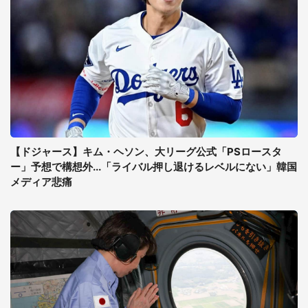
【ドジャース】キム・ヘソン、大リーグ公式「PSロースタ
ー」予想で構想外...「ライバル押し退けるレベルにない」韓国
メディア悲痛