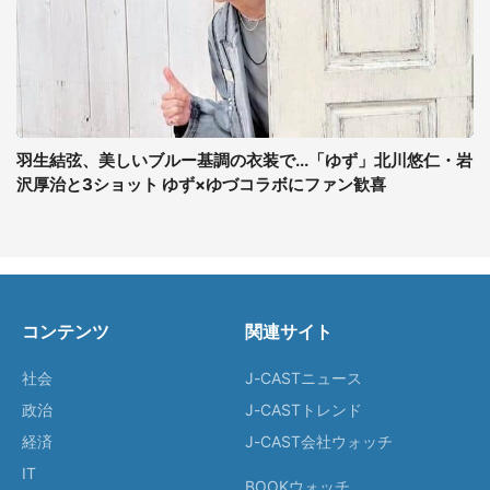
羽生結弦、美しいブルー基調の衣装で...「ゆず」北川悠仁・岩
沢厚治と3ショット ゆず×ゆづコラボにファン歓喜
コンテンツ
関連サイト
社会
J-CASTニュース
政治
J-CASTトレンド
経済
J-CAST会社ウォッチ
IT
BOOKウォッチ