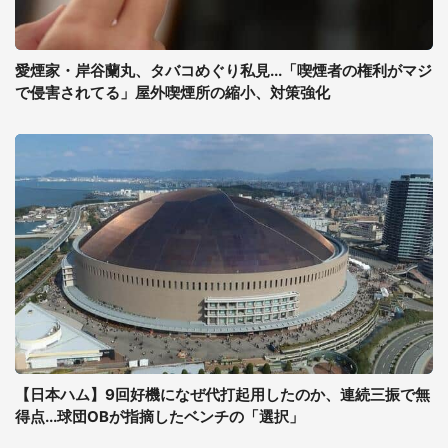
愛煙家・岸谷蘭丸、タバコめぐり私見...「喫煙者の権利がマジ
で侵害されてる」屋外喫煙所の縮小、対策強化
【日本ハム】9回好機になぜ代打起用したのか、連続三振で無
得点...球団OBが指摘したベンチの「選択」