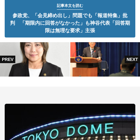
記事本文を読む
参政党、「会見締め出し」問題でも「報道特集」批
判 「期限内に回答がなかった」も神谷代表「回答期
限は無理な要求」主張