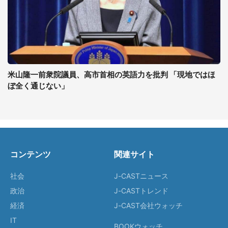
米山隆一前衆院議員、高市首相の英語力を批判 「現地ではほ
ぼ全く通じない」
コンテンツ
関連サイト
社会
J-CASTニュース
政治
J-CASTトレンド
経済
J-CAST会社ウォッチ
IT
BOOKウォッチ