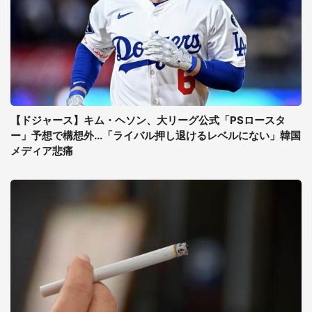
【ドジャース】キム・ヘソン、大リーグ公式「PSロースタ
ー」予想で構想外...「ライバル押し退けるレベルにない」韓国
メディア悲痛